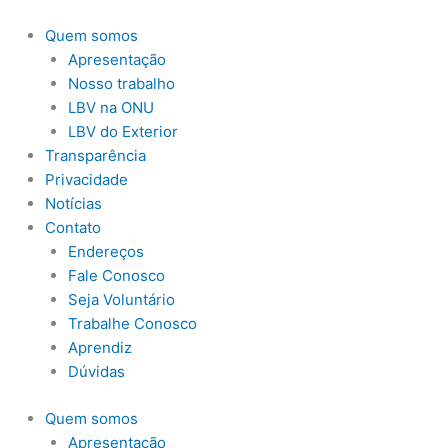
Ir
Este
Este
para
produto
produto
Quem somos
o
tem
tem
Apresentação
conteúdo
várias
várias
Nosso trabalho
variantes.
variantes.
LBV na ONU
As
As
LBV do Exterior
opções
opções
Transparência
podem
podem
Privacidade
ser
ser
Notícias
escolhidas
escolhidas
Contato
na
na
Endereços
página
página
Fale Conosco
do
do
Seja Voluntário
produto
produto
Trabalhe Conosco
Aprendiz
Dúvidas
Quem somos
Apresentação