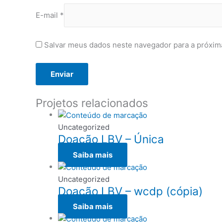
E-mail
*
Salvar meus dados neste navegador para a próxim
Projetos relacionados
Uncategorized
Doação LBV – Única
Saiba mais
Uncategorized
Doação LBV – wcdp (cópia)
Saiba mais