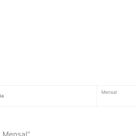
Mensal
ia
o Mensal”