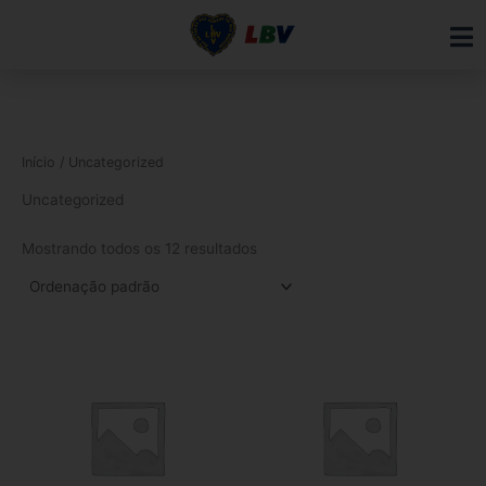
Ir
para
o
conteúdo
Início
/ Uncategorized
Uncategorized
Mostrando todos os 12 resultados
Este
produto
tem
várias
variantes.
As