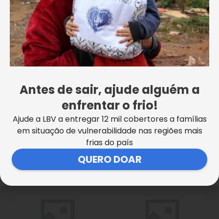
Antes de sair, ajude alguém a
Uncategorized
Uncategorized
enfrentar o frio!
Doação LBV – Mensal (cartão
Doação LBV – Única
Ajude a LBV a entregar 12 mil cobertores a famílias
de crédito)
em situação de vulnerabilidade nas regiões mais
Saiba mais
Saiba mais
frias do país
QUERO DOAR
Este
Este
produto
produto
tem
tem
várias
várias
variantes.
variantes.