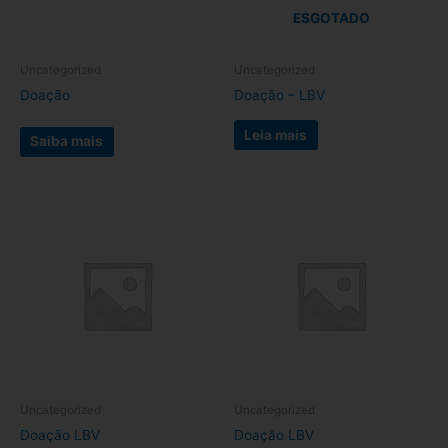
opções
ESGOTADO
podem
ser
escolhidas
Uncategorized
Uncategorized
na
Doação
Doação – LBV
página
do
Leia mais
Saiba mais
produto
Este
produto
tem
várias
variantes.
As
opções
podem
ser
escolhidas
Uncategorized
Uncategorized
na
Doação LBV
Doação LBV