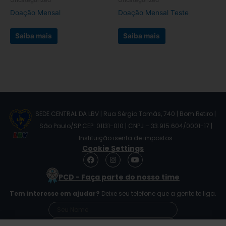
na
na
Doação Mensal
Doação Mensal Teste
página
página
do
do
Saiba mais
Saiba mais
produto
produto
SEDE CENTRAL DA LBV | Rua Sérgio Tomás, 740 | Bom Retiro |
São Paulo/SP CEP: 01131-010 | CNPJ – 33.915.604/0001-17 |
Instituição isenta de impostos
Cookie Settings
F
I
Y
a
n
o
c
s
u
PCD - Faça parte do nosso time
e
t
t
b
a
u
Tem interesse em ajudar?
Deixe seu telefone que a gente te liga.
o
g
b
o
r
e
k
a
m