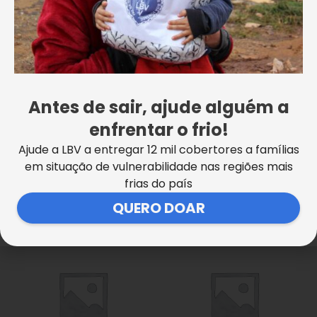
E-mail
*
Salvar meus dados neste navegador para a próxima
vez que eu comentar.
Antes de sair, ajude alguém a
enfrentar o frio!
Ajude a LBV a entregar 12 mil cobertores a famílias
em situação de vulnerabilidade nas regiões mais
frias do país
QUERO DOAR
Projetos relacionados
Este
Este
produto
produto
tem
tem
várias
várias
variantes.
variantes.
As
As