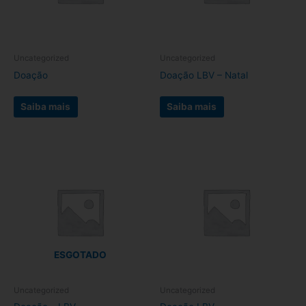
opções
opções
podem
podem
ser
ser
escolhidas
escolhidas
Uncategorized
Uncategorized
na
na
Doação
Doação LBV – Natal
página
página
do
do
Saiba mais
Saiba mais
produto
produto
ESGOTADO
Uncategorized
Uncategorized