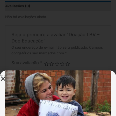
Avaliações (0)
Não há avaliações ainda.
Seja o primeiro a avaliar “Doação LBV –
Doe Educação”
O seu endereço de e-mail não será publicado.
Campos
obrigatórios são marcados com
*
Sua avaliação
*
Sua avaliação sobre o produto
*
Nome
*