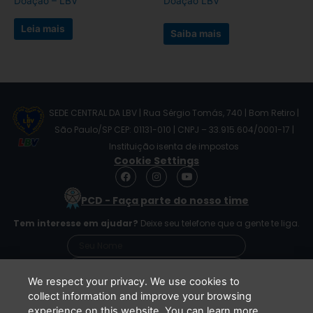
Doação – LBV
Doação LBV
Leia mais
Saiba mais
SEDE CENTRAL DA LBV | Rua Sérgio Tomás, 740 | Bom Retiro |
São Paulo/SP CEP: 01131-010 | CNPJ – 33.915.604/0001-17 |
Instituição isenta de impostos
Cookie Settings
F
I
Y
a
n
o
c
s
u
PCD - Faça parte do nosso time
e
t
t
b
a
u
Tem interesse em ajudar?
Deixe seu telefone que a gente te liga.
o
g
b
o
r
e
k
a
m
We respect your privacy. We use cookies to
collect information and improve your browsing
experience on this website. You can learn more
Li e concordo que minhas informações serão