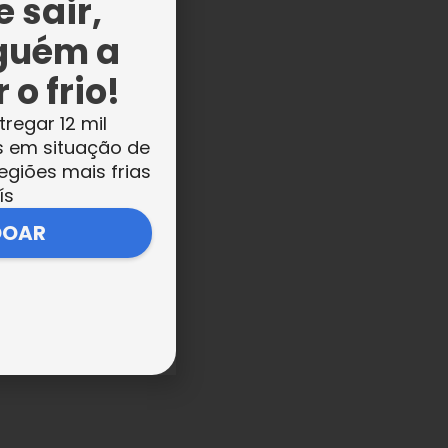
 sair,
guém a
 o frio!
tregar 12 mil
o
s em situação de
as
egiões mais frias
ís
es
DOAR
, a