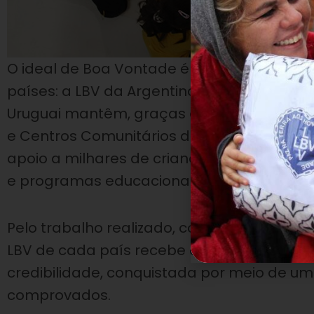
O ideal de Boa Vontade é além-fronteiras 
países: a LBV da Argentina, da Bolívia, dos
Uruguai mantêm, graças às doações da pop
e Centros Comunitários de Assistência So
apoio a milhares de crianças, adolescentes
e programas educacionais e socioassistenc
Pelo trabalho realizado, com o diferencia
LBV de cada país recebe o reconhecimento 
credibilidade, conquistada por meio de u
comprovados.