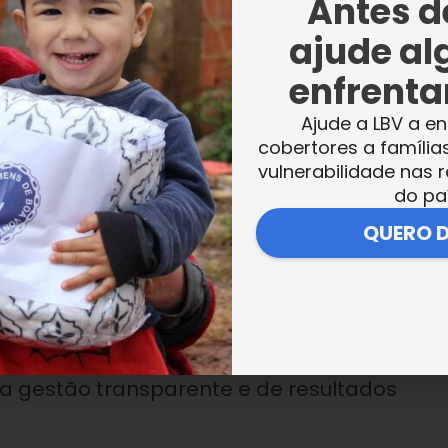
Antes de
ajude al
enfrentar
e inspira essa atuação solidária em outros
Ajude a LBV a en
 Estados Unidos, do Paraguai, de Portugal e d
cobertores a família
ulação local e a diversas parcerias, escol
vulnerabilidade nas r
cial. Essas unidades formam uma rede de
do pa
, jovens, adultos e idosos, por meio de açõ
QUERO 
iais.
l da Educação com Espiritualidade Ecumênica
do povo. Isso é possível graças à
ma gestão transparente e de resultados