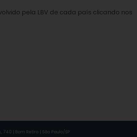
lvido pela LBV de cada país clicando nos
 740 | Bom Retiro | São Paulo/SP