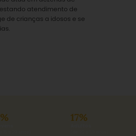
prestando atendimento de
e de crianças a idosos e se
ias.
9%
17%
ovens
Adultos
e 15 a 29 anos)
(de 30 a 59 anos)