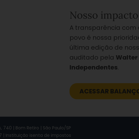
Nosso impacto 
A transparência com
povo é nossa priorida
última edição de nos
auditado pela
Walter
Independentes
.
ACESSAR BALANÇO
 740 | Bom Retiro | São Paulo/SP
7 | Instituição isenta de impostos