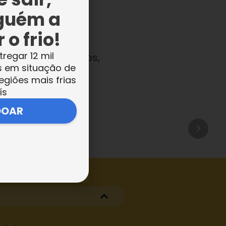
ais e voluntários
guém a
 o frio!
tregar 12 mil
ticos e ecumênicos,
s em situação de
Ecumênico
, linha
egiões mais frias
 Netto.
ís
DOAR