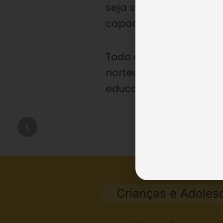
seja seguro e o trabal
capacitados.
Todo o atendimento se 
norteado pela
Pedagog
educacional criada pel
Crianças e Adoles