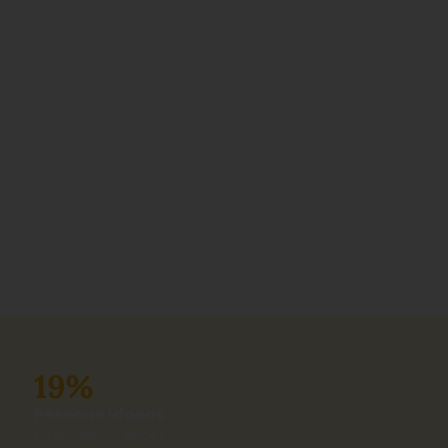
19%
Pessoas idosas
(mais de 60 anos)