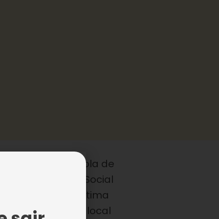
ação básica, escola de
s de Assistência Social
dido a sua autoestima
ão garante que o local
 sair,