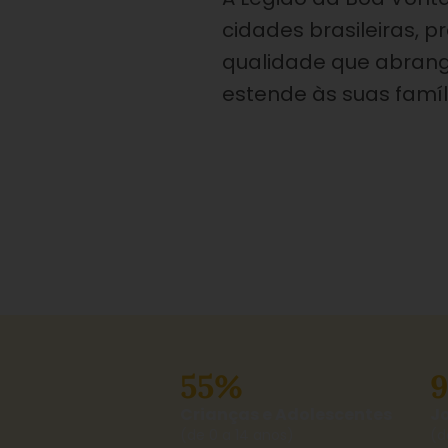
cidades brasileiras, 
qualidade que abrang
estende às suas famíl
55%
Crianças e Adolescentes
J
(de 0 a 14 anos)
(d