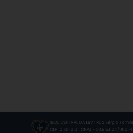
SEDE CENTRAL DA LBV | Rua Sérgio Tomás,
CEP: 01131-010 | CNPJ – 33.915.604/0001-1