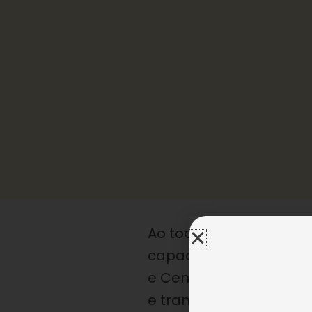
Ao todo, são
82 unidad
capacitação profission
e Centro de Assistênc
e transformam para mel