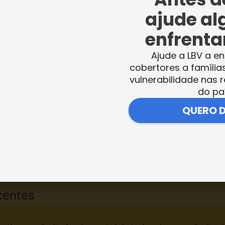
ho de qualidade, com a atuação de profission
ajude al
enfrentar
Ajude a LBV a en
soma ao despertar de valores espirituais, é
cobertores a família
ia do Afeto e pela Pedagogia do Cidadão 
vulnerabilidade nas r
o educador e dirigente da LBV, José de Paiva
do pa
QUERO 
centes