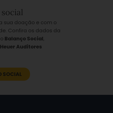
social
 a sua doação e com o
de. Confira os dados da
so
Balanço Social
,
 Heuer Auditores
 SOCIAL