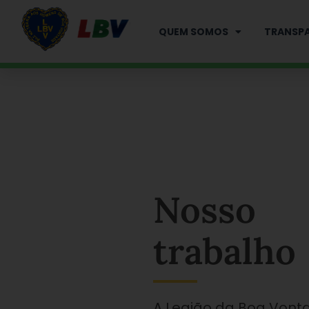
Ir
para
QUEM SOMOS
TRANSPA
o
conteúdo
Nosso
trabalho
A Legião da Boa Vont