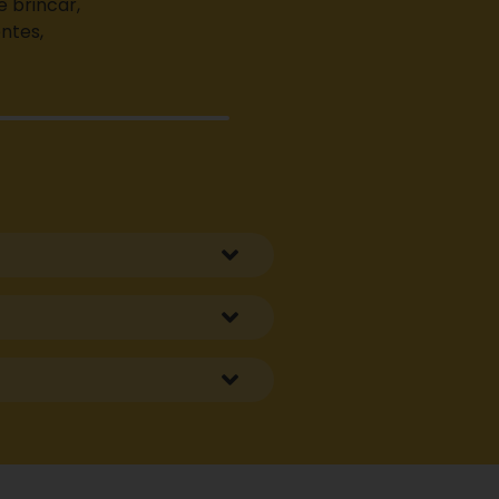
e brincar,
ntes,