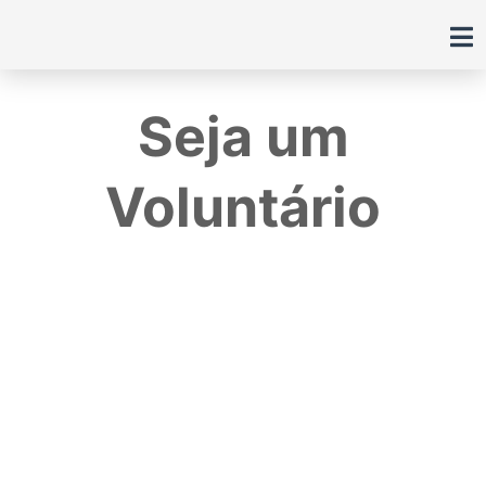
Ir
para
o
conteúdo
Seja um
Voluntário