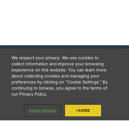
We respect your privacy. We use cookies to
SEDE CENTRAL DA LBV | Rua Sérgio Tomás, 740 | Bom Retiro |
collect information and improve your browsing
São Paulo/SP CEP: 01131-010 | CNPJ – 33.915.604/0001-17 |
experience on this website. You can learn more
Instituição isenta de impostos
about collecting cookies and managing your
Cookie Settings
F
I
Y
preferences by clicking on “Cookie Settings.” By
a
n
o
continuing to browse, you agree to the terms of
PCD - Faça parte do nosso time
c
s
u
our Privacy Policy.
e
t
t
b
a
u
o
g
b
o
r
e
Cookie Settings
I AGREE
Copyright 2026 - LBV - Legião da Boa Vontade. Todos os direitos
k
a
reservados.
m
QUEM SOMOS