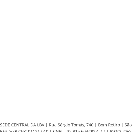
SEDE CENTRAL DA LBV | Rua Sérgio Tomás, 740 | Bom Retiro | São
Paulo/SP CEP: 01131-010 | CNPJ – 33.915.604/0001-17 | Instituição