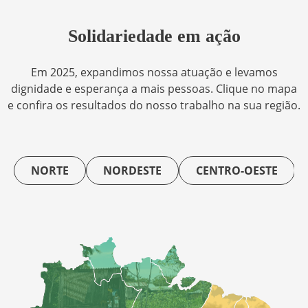
Solidariedade em ação
Em 2025, expandimos nossa atuação e levamos
dignidade e esperança a mais pessoas. Clique no mapa
e confira os resultados do nosso trabalho na sua região.
NORTE
NORDESTE
CENTRO-OESTE
Sudeste
4.072.674
atendimentos prestados
45.073 famílias atendidas
2.431.654
benefícios entregues
Norte
Centro-oeste
Sul
124.505 pessoas impactadas