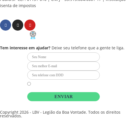
isenta de impostos
Cookie Settings
F
I
Y
a
n
o
c
s
u
e
t
t
PCD - Faça parte do nosso time
b
a
u
o
g
b
Tem interesse em ajudar?
Deixe seu telefone que a gente te liga.
o
r
e
k
a
m
Li e concordo que minhas informações serão tratadas de
acordo com o
Aviso de Privacidade
da LBV
ENVIAR
Copyright 2026 - LBV - Legião da Boa Vontade. Todos os direitos
reservados.