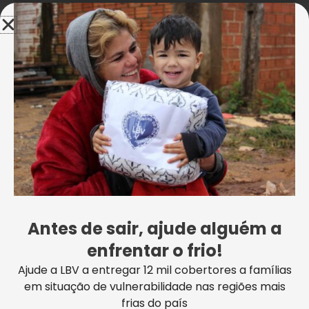
Informação adicional
Avaliações (0)
Frequência
Mensal, Única
Projetos relacionados
Este
produto
tem
várias
Antes de sair, ajude alguém a
variantes.
As
enfrentar o frio!
opções
Ajude a LBV a entregar 12 mil cobertores a famílias
podem
em situação de vulnerabilidade nas regiões mais
ser
frias do país
escolhidas
Uncategorized
Uncategorized