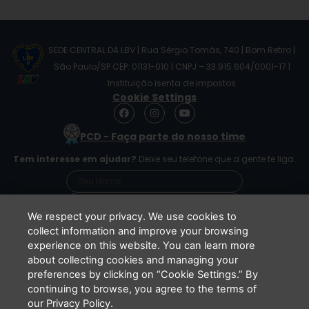
SEDE CENTRAL DA LBV | Rua Sérgio Tomás, 740 | Bom Retiro |
São Paulo/SP CEP: 01131-010 | CNPJ – 33.915.604/0001-17 |
Instituição isenta de impostos
Cookie Settings
F
I
Y
a
n
o
c
s
u
PCD - Faça parte do nosso time
e
t
t
b
a
u
Tem interesse em ajudar?
Deixe seu telefone que a gente te liga.
o
g
b
o
r
e
k
a
m
We respect your privacy. We use cookies to
collect information and improve your browsing
experience on this website. You can learn more
Li e concordo que minhas informações serão
about collecting cookies and managing your
tratadas de acordo com o
Aviso de Privacidade
preferences by clicking on “Cookie Settings.” By
da LBV
continuing to browse, you agree to the terms of
ENVIAR
our Privacy Policy.