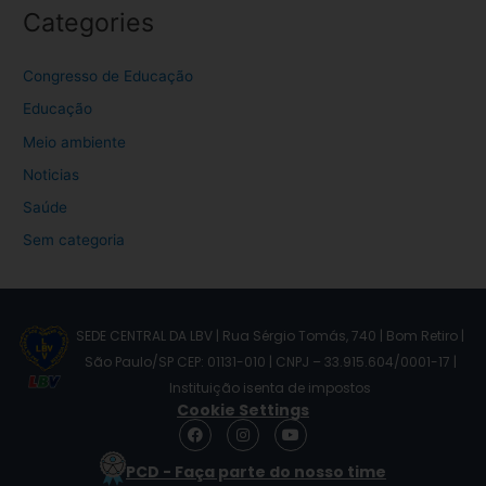
Categories
Congresso de Educação
Educação
Meio ambiente
Noticias
Saúde
Sem categoria
SEDE CENTRAL DA LBV | Rua Sérgio Tomás, 740 | Bom Retiro |
São Paulo/SP CEP: 01131-010 | CNPJ – 33.915.604/0001-17 |
Instituição isenta de impostos
Cookie Settings
F
I
Y
a
n
o
c
s
u
PCD - Faça parte do nosso time
e
t
t