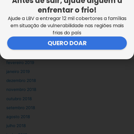
Antes de sair, ajude alguém a
enfrentar o frio!
agosto 2019
julho 2019
Ajude a LBV a entregar 12 mil cobertores a famílias
em situação de vulnerabilidade nas regiões mais
junho 2019
frias do país
maio 2019
QUERO DOAR
abril 2019
março 2019
fevereiro 2019
janeiro 2019
dezembro 2018
novembro 2018
outubro 2018
setembro 2018
agosto 2018
julho 2018