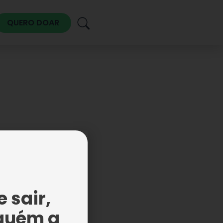
QUERO DOAR
 sair,
guém a