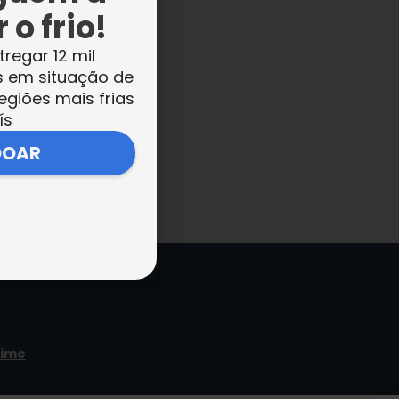
 o frio!
tregar 12 mil
s em situação de
egiões mais frias
ís
DOAR
time