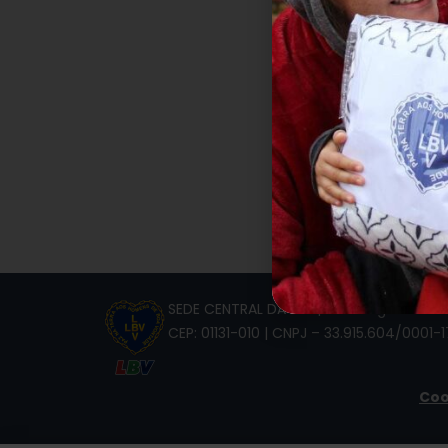
recu
SEDE CENTRAL DA LBV | Rua Sérgio Tomás,
CEP: 01131-010 | CNPJ – 33.915.604/0001-1
Coo