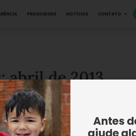
RÊNCIA
PRIVACIDADE
NOTÍCIAS
CONTATO
: abril de 2013
Antes de
 educativo sensibiliza
didos para preservação dos
ajude al