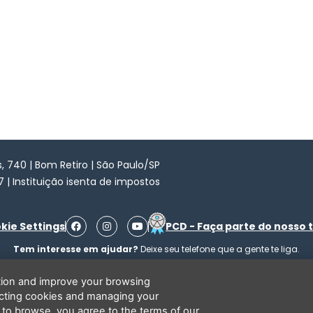
 740 | Bom Retiro | São Paulo/SP
7 | Instituição isenta de impostos
F
I
Y
kie Settings
PCD - Faça parte do nosso 
a
n
o
c
s
u
Tem interesse em ajudar?
Deixe seu telefone que a gente te liga.
e
t
t
b
a
u
o
g
b
ation and improve your browsing
o
r
e
ecting cookies and managing your
k
a
Li e concordo que minhas informações serão tratadas de acordo com o
Aviso de Privacidade
da LBV
m
 to browse, you agree to the terms of our