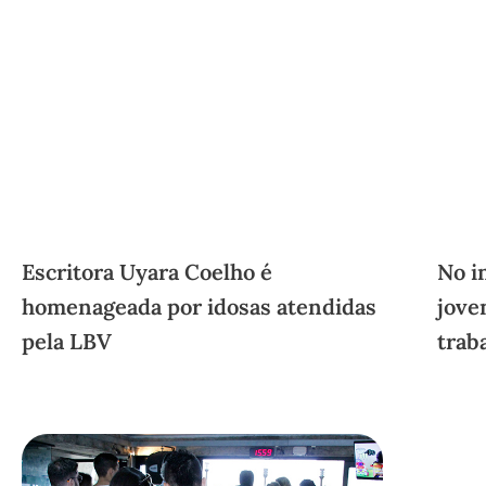
Escritora Uyara Coelho é
No i
homenageada por idosas atendidas
jove
pela LBV
trab