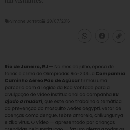
mil visitantes.
Simone Barreto
28/07/2016
Rio de Janeiro, RJ —
No mês de julho, época de
férias e clima de Olimpíadas Rio-2106, a
Companhia
Caminho Aéreo Pão de Açúcar
firmou uma
parceria com a Legião da Boa Vontade para a
divulgação de vídeo institucional da campanha
Eu
ajudo a mudar!
, que este ano trabalha a temática
da prevenção do mosquito Aedes aegypti, vetor de
doenças como dengue, febre amarela, chikungunya
e zika virus. O vídeo — apresentado por crianças
atendidas pela Instituição — faz um alerta a todas as