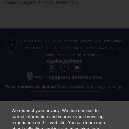
Colaboração: Andréa Fontenele
SEDE CENTRAL DA LBV | Rua Sérgio Tomás, 740 | Bom Retiro |
São Paulo/SP CEP: 01131-010 | CNPJ – 33.915.604/0001-17 |
Instituição isenta de impostos
Cookie Settings
F
I
Y
a
n
o
c
s
u
PCD - Faça parte do nosso time
e
t
t
b
a
u
Tem interesse em ajudar?
Deixe seu telefone que a gente te liga.
o
g
b
o
r
e
k
a
m
We respect your privacy. We use cookies to
collect information and improve your browsing
experience on this website. You can learn more
Li e concordo que minhas informações serão
about collecting cookies and managing your