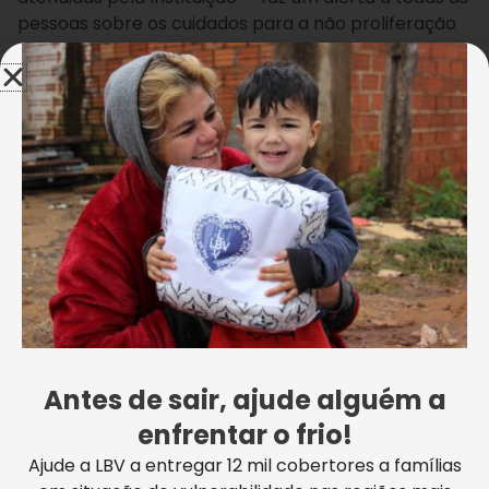
pessoas sobre os cuidados para a não proliferação
do mosquito.
Nos seis televisores da
estação da Urca e estação
Pão de Açúcar,
um dos pontos turísticos mais
visitados da Cidade Maravilhosa, o público poderá
acompanhar as dicas das crianças e colocá-las em
prática. Para este período das Olimpíadas, a
estimativa é passar pelo local mais de dez mil
visitantes.
Antes de sair, ajude alguém a
enfrentar o frio!
Ajude a LBV a entregar 12 mil cobertores a famílias