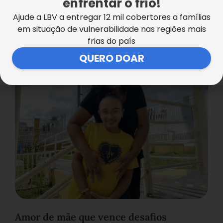
enfrentar o frio!
Ludicidade que ensina e inclui
Ajude a LBV a entregar 12 mil cobertores a famílias
em situação de vulnerabilidade nas regiões mais
frias do país
QUERO DOAR
Amor de mãe que vence desafios