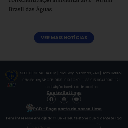
Brasil das Águas
VER MAIS NOTÍCIAS
SEDE CENTRAL DA LBV | Rua Sérgio Tomás, 740 | Bom Retiro |
São Paulo/SP CEP: 01131-010 | CNPJ – 33.915.604/0001-17 |
Instituição isenta de impostos
Cookie Settings
F
I
Y
a
n
o
c
s
u
PCD - Faça parte do nosso time
e
t
t
b
a
u
Tem interesse em ajudar?
Deixe seu telefone que a gente te liga.
o
g
b
o
r
e