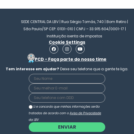
SEDE CENTRAL DA LBV | Rua Sérgio Tomás, 740 | Bom Retiro |
São Paulo/SP CEP: 01131-010 | CNPJ – 33.915.604/0001-17 |
Instituição isenta de impostos
Cookie Settings
F
I
Y
a
n
o
c
s
u
PCD - Faça parte do nosso time
e
t
t
b
a
u
Tem interesse em ajudar?
Deixe seu telefone que a gente te liga.
o
g
b
o
r
e
k
a
m
Li e concordo que minhas informações serão
tratadas de acordo com o
Aviso de Privacidade
da LBV
ENVIAR