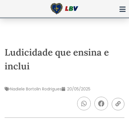
Ir
para
o
conteúdo
Ludicidade que ensina e
inclui
Nadiele Bortolin Rodrigues
20/05/2025