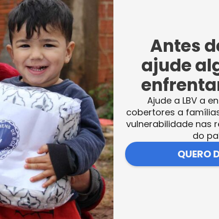
tuação emergencial e contínua, esteve
calamidade, mobilizando sua rede solidári
Antes de
 tragédia, a Instituição arrecadou e enviou
cestas de alimentos, kits de limpeza, colchõe
ajude al
orça-tarefa foi conduzida em parceria com a
enfrentar
ocais, garantindo que a ajuda chegasse com
Ajude a LBV a en
amília beneficiada.
cobertores a família
vulnerabilidade nas r
do pa
QUERO 