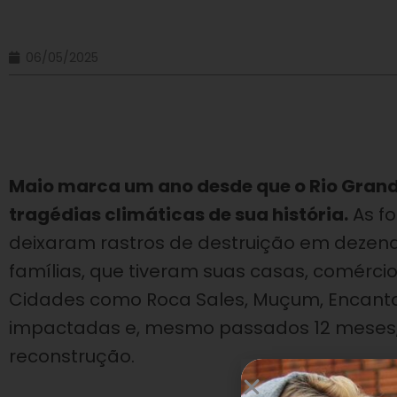
06/05/2025
Maio marca um ano desde que o Rio Grand
tragédias climáticas de sua história.
As fo
deixaram rastros de destruição em dezena
famílias, que tiveram suas casas, comérc
Cidades como Roca Sales, Muçum, Encanta
impactadas e, mesmo passados 12 meses, 
reconstrução.