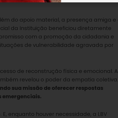
lém do apoio material, a presença amiga e
l da Instituição beneficiou diretamente
mpromisso com a promoção da cidadania e
ituações de vulnerabilidade agravada por
sso de reconstrução física e emocional. A
ambém revelou o poder da empatia coletiva
ando sua missão de oferecer respostas
s emergenciais.
. E, enquanto houver necessidade, a LBV