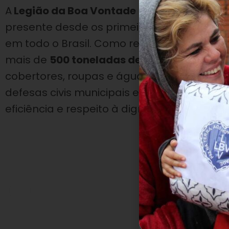
A
Legião da Boa Vontade (LBV)
, com sua a
presente desde os primeiros momentos da 
em todo o Brasil. Como resposta imediata à
mais de
500 toneladas de doações
, entre 
cobertores, roupas e água potável. Essa f
defesas civis municipais e organizações l
eficiência e respeito à dignidade de cada f