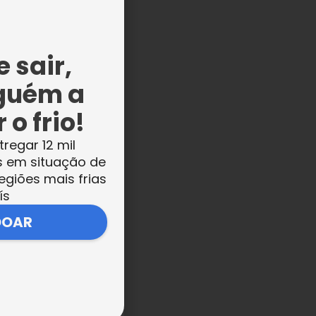
a
 sair,
s,
guém a
s
 o frio!
tregar 12 mil
s em situação de
egiões mais frias
ís
DOAR