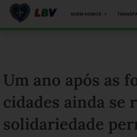
Ir
para
QUEM SOMOS
TRANSPA
o
conteúdo
Um ano após as fo
cidades ainda se 
solidariedade pe