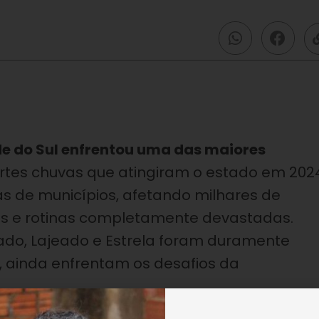
e do Sul enfrentou uma das maiores
rtes chuvas que atingiram o estado em 202
s de municípios, afetando milhares de
ios e rotinas completamente devastadas.
do, Lajeado e Estrela foram duramente
ainda enfrentam os desafios da