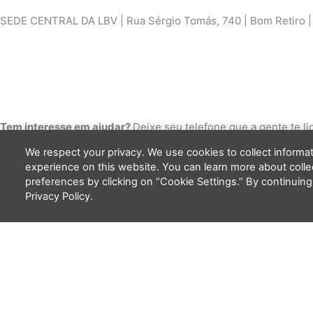
SEDE CENTRAL DA LBV | Rua Sérgio Tomás, 740 | Bom Retiro | S
Cookie Settings
Tem interesse em ajudar?
Deixe seu telefone que a gente te li
We respect your privacy. We use cookies to collect inform
experience on this website. You can learn more about coll
preferences by clicking on “Cookie Settings.” By continuing
Privacy Policy.
Copyright 2026 - LBV - Legião da Boa Vontade. Todos os direit
Quem somos
Apresentação
Nosso trabalho
LBV na ONU
LBV do Exterior