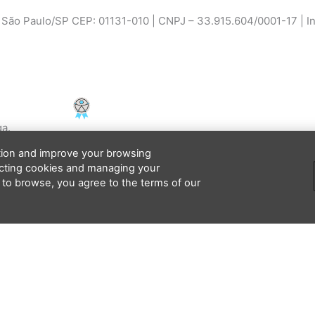
ão Paulo/SP CEP: 01131-010 | CNPJ – 33.915.604/0001-17 | Ins
Facebook
Instagram
Youtube
PCD - Faça parte do nosso time
ga.
ation and improve your browsing
ecting cookies and managing your
 to browse, you agree to the terms of our
Li e concordo que minhas informações serão tratadas de acordo com o
Aviso de Privacidade
da LBV
os reservados.