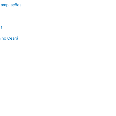
e ampliações
is
a no Ceará