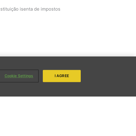
tituição isenta de impostos
ENVIAR
Cookie Settings
I AGREE