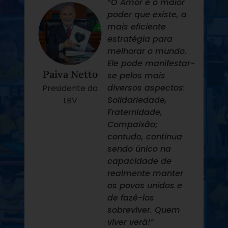
“O Amor é o maior
poder que existe, a
mais eficiente
“Na minha passagem pela LBV,
estratégia para
fui provocado diversas vezes a
melhorar o mundo.
pensar sobre sustentabilidade.
Ele pode manifestar-
Paiva Netto
Acredito que deixou uma
se pelos mais
semente em mim, na minha
diversos aspectos:
Presidente da
forma de pensar e criar”.
Solidariedade,
LBV
Fraternidade,
Antônio Rocha, de
Compaixão;
Salvador/BA.
contudo, continua
sendo único na
capacidade de
realmente manter
os povos unidos e
Ler história completa
de fazê-los
sobreviver. Quem
viver verá!”