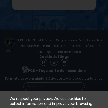
SEDE CENTRAL DA LBV | Rua Sérgio Tomás, 740 | Bom Retiro |
São Paulo/SP CEP: 01131-010 | CNPJ – 33.915.604/0001-17 |
Instituição isenta de impostos
Cookie Settings
F
I
Y
a
n
o
c
s
u
PCD - Faça parte do nosso time
e
t
t
b
a
u
Tem interesse em ajudar?
Deixe seu telefone que a gente te liga.
o
g
b
o
r
e
k
a
m
We respect your privacy. We use cookies to
collect information and improve your browsing