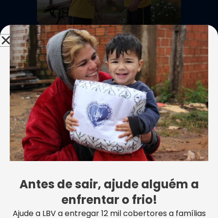
2
Você escolhe a melhor
forma e realiza a sua
doação
3
A sua ajuda chega para a
Antes de sair, ajude alguém a
LBV e se transforma em
enfrentar o frio!
Esperança
Ajude a LBV a entregar 12 mil cobertores a famílias