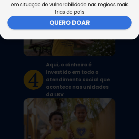
em situação de vulnerabilidade nas regiões mais
frias do país
QUERO DOAR
Aqui, o dinheiro é
4
investido em todo o
atendimento social que
acontece nas unidades
da LBV