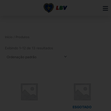
Ir
para
o
conteúdo
Início
/ Produtos
Exibindo 1–12 de 13 resultados
Este
produto
tem
várias
variantes.
As
opções
ESGOTADO
podem