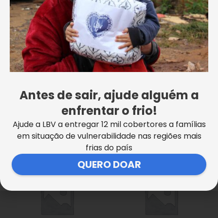
Uncategorized
Uncategorized
Doação LBV – Mensal (cartão
Doação LBV – Única
Antes de sair, ajude alguém a
de crédito)
enfrentar o frio!
Saiba mais
Ajude a LBV a entregar 12 mil cobertores a famílias
Saiba mais
em situação de vulnerabilidade nas regiões mais
frias do país
Este
Este
QUERO DOAR
produto
produto
tem
tem
várias
várias
variantes.
variantes.
As
As