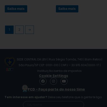
página
página
do
do
Saiba mais
Saiba mais
produto
produto
1
2
→
SEDE CENTRAL DA LBV | Rua Sérgio Tomás, 740 | Bom Retiro |
São Paulo/SP CEP: 01131-010 | CNPJ – 33.915.604/0001-17 |
Instituição isenta de impostos
Cookie Settings
F
I
Y
a
n
o
c
s
u
PCD - Faça parte do nosso time
e
t
t
b
a
u
Tem interesse em ajudar?
Deixe seu telefone que a gente te liga.
o
g
b
o
r
e
k
a