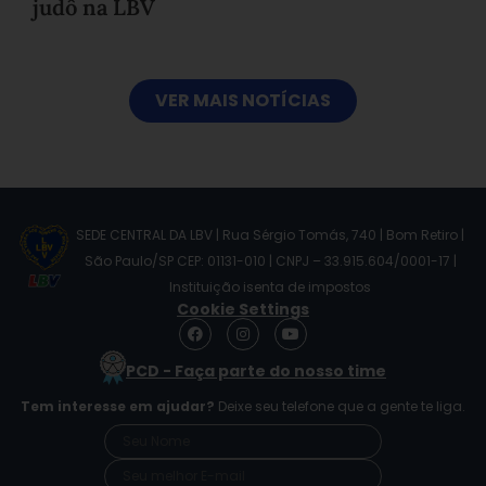
judô na LBV
VER MAIS NOTÍCIAS
SEDE CENTRAL DA LBV | Rua Sérgio Tomás, 740 | Bom Retiro |
São Paulo/SP CEP: 01131-010 | CNPJ – 33.915.604/0001-17 |
Instituição isenta de impostos
Cookie Settings
F
I
Y
a
n
o
c
s
u
PCD - Faça parte do nosso time
e
t
t
b
a
u
Tem interesse em ajudar?
Deixe seu telefone que a gente te liga.
o
g
b
o
r
e
k
a
m