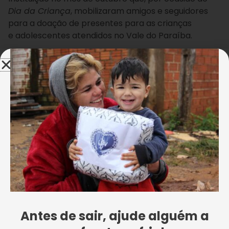
Dia da Criança
, mobilizaram amigos e seguidores
para a doação de presentes para as crianças
e adolescentes atendidos no Vale do Paraíba.
Na oportunidade, Priscilla e Fernando,
acompanhados da filha Maria Eduarda, conheceram
o trabalho ofertado aos públicos atendidos por meio
dos serviços de convivência e fortalecimento de
vínculos.
“Foi um dia de experiência
muito agradável”
, afirmou
Antes de sair, ajude alguém a