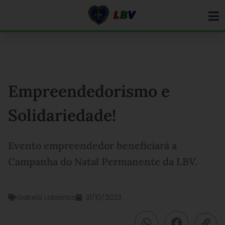
Ir
para
o
conteúdo
Empreendedorismo e
Solidariedade!
Evento empreendedor beneficiará a
Campanha do Natal Permanente da LBV.
Izabela Lobianco
31/10/2023