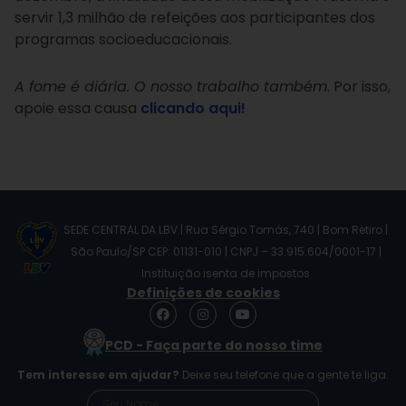
servir 1,3 milhão de refeições aos participantes dos
programas socioeducacionais.
A fome é diária. O nosso trabalho também
. Por isso,
apoie essa causa
clicando aqui!
SEDE CENTRAL DA LBV | Rua Sérgio Tomás, 740 | Bom Retiro |
São Paulo/SP CEP: 01131-010 | CNPJ – 33.915.604/0001-17 |
Instituição isenta de impostos
Definições de cookies
F
I
Y
a
n
o
c
s
u
PCD - Faça parte do nosso time
e
t
t
b
a
u
Tem interesse em ajudar?
Deixe seu telefone que a gente te liga.
o
g
b
o
r
e