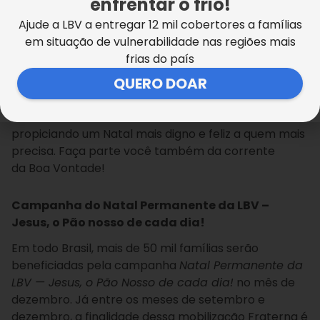
enfrentar o frio!
Radichi.
Ajude a LBV a entregar 12 mil cobertores a famílias
em situação de vulnerabilidade nas regiões mais
frias do país
QUERO DOAR
Em São José dos Campos, a LBV beneficiará
centenas de famílias que vivem em situação de
vulnerabilidade social com a cesta de alimento,
propiciando um Natal mais digno e feliz a quem mais
precisa. Faça parte você também da corrente
da Boa Vontade!
Campanha do Natal Permanente da LBV –
Jesus, o Pão nosso de cada dia!
Em todo Brasil, mais de 50 mil famílias serão
beneficiadas pela campanha
Natal Permanente da
LBV — Jesus, o Pão Nosso de cada dia!
no mês de
dezembro. Já entre os meses de setembro e
dezembro, a finalidade dessa mobilização Fraterna é