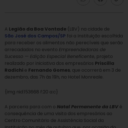
A
Legião da Boa Vontade
(LBV) na cidade de
São José dos Campos/SP
foi a Instituição escolhida
para receber os alimentos não perecíveis que serão
arrecadados no evento
Empreendedoras de
Sucesso — Edição Especial Beneficente
, projeto
realizado por iniciativa dos empresários
Priscilla
Radichi
e
Fernando Gomes
, que ocorrerá em 3 de
dezembro, das 7h às 19h, no Hotel Monreale.
{img nid:153668 f:20 a:c}
A parceria para com o
Natal Permanente da LBV
é
consequência de uma visita dos empresários ao
Centro Comunitário de Assistência Social da
Instituição no mês de outubro que, por ocasião do