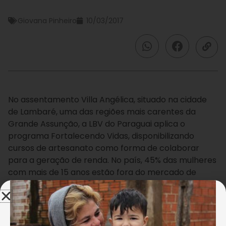
Giovana Pinheiro
10/03/2017
No assentamento Villa Angélica, situado na cidade
de Lambaré, uma das regiões mais carentes da
Grande Assunção, a LBV do Paraguai aplica o
programa Fortalecendo Vidas, disponibilizando
cursos de artesanato como forma de colaborar
para a geração de renda. No país, 45% das mulheres
com mais de 15 anos estão fora do mercado de
trabalho.
Rosa Chavez é uma das beneficiadas pelas ações da
Legião da Boa Vontade. Mãe solteira de quatro