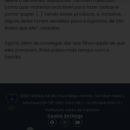
tela e o de bordar sapatilhas. Também descobri
como usar material reciclável para fazer bolsas e
porta-papel. (…) Vendo esses produtos, e, inclusive,
alguns deles foram vendidos para a Espanha, de tão
lindos que são”, ressalta.
Agora, além de conseguir dar aos filhos aquilo de que
eles precisam, Rosa passa mais tempo com a
família.
SEDE CENTRAL DA LBV | Rua Sérgio Tomás, 740 | Bom Retiro |
São Paulo/SP CEP: 01131-010 | CNPJ – 33.915.604/0001-17 |
Instituição isenta de impostos
Cookie Settings
F
I
Y
a
n
o
c
s
u