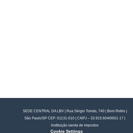
SEDE CENTRAL DA LBV | Rua Sérgio Tomás, 740 | Bom Retiro |
São Paulo/SP CEP: 01131-010 | CNPJ – 33.915.604/0001-17 |
Instituição isenta de impostos
Cookie Settings