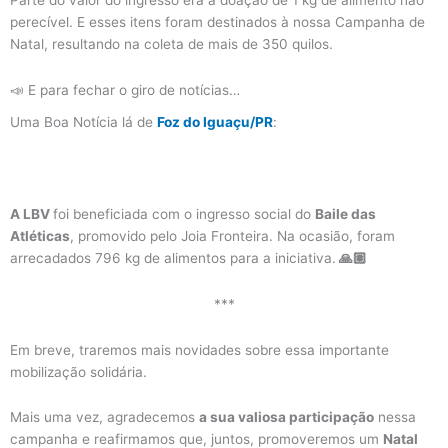
Parte do valor do ingresso era a doação de 1 kg de alimento não
perecível. E esses itens foram destinados à nossa Campanha de
Natal, resultando na coleta de mais de 350 quilos.
📣 E para fechar o giro de notícias…
Uma Boa Notícia lá de
Foz do Iguaçu/PR
:
A LBV
foi beneficiada com o ingresso social do
Baile das
Atléticas
, promovido pelo Joia Fronteira. Na ocasião, foram
arrecadados 796 kg de alimentos para a iniciativa.
🙏🏼
***
Em breve, traremos mais novidades sobre essa importante
mobilização solidária.
Mais uma vez, agradecemos
a sua valiosa participação
nessa
campanha e reafirmamos que, juntos, promoveremos um
Natal