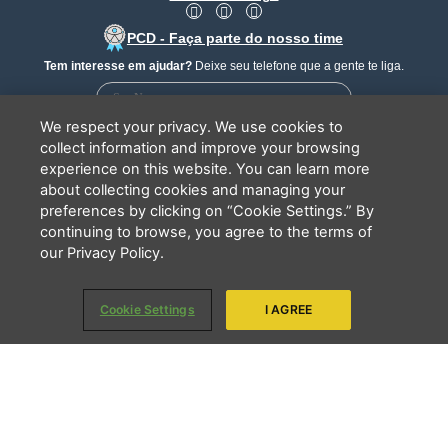
F
I
Y
a
n
o
PCD - Faça parte do nosso time
c
s
u
e
t
t
Tem interesse em ajudar?
Deixe seu telefone que a gente te liga.
b
a
u
o
g
b
o
r
e
k
a
We respect your privacy. We use cookies to
m
collect information and improve your browsing
experience on this website. You can learn more
about collecting cookies and managing your
Li e concordo que minhas informações serão tratadas de
preferences by clicking on “Cookie Settings.” By
acordo com o
Aviso de Privacidade
da LBV
continuing to browse, you agree to the terms of
ENVIAR
our Privacy Policy.
Cookie Settings
I AGREE
Copyright 2026 - LBV - Legião da Boa Vontade. Todos os direitos
reservados.
QUEM SOMOS
TRANSPARÊNCIA