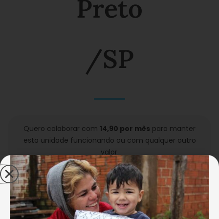
Preto
/
SP
Quero colaborar com
14,90 por mês
para manter
esta unidade funcionando ou com qualquer outro
valor.
CONCLUIR MINHA DOAÇÃO