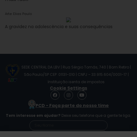
Arte: Elias Paulo
A gravidez na adolescência e suas consequências
SEDE CENTRAL DA LBV | Rua Sérgio Tomás, 740 | Bom Retiro |
São Paulo/SP CEP: 01131-010 | CNPJ – 33.915.604/0001-17 |
Instituição isenta de impostos
Cookie Settings
F
I
Y
a
n
o
c
s
u
PCD - Faça parte do nosso time
e
t
t
b
a
u
Tem interesse em ajudar?
Deixe seu telefone que a gente te liga.
o
g
b
o
r
e
k
a
m