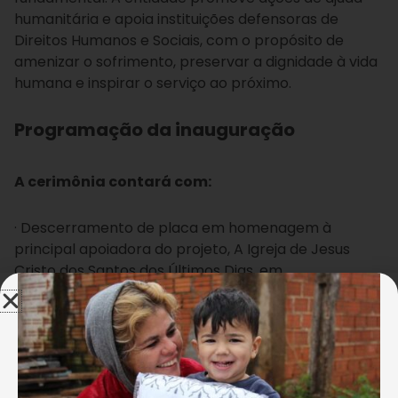
humanitária e apoia instituições defensoras de
Direitos Humanos e Sociais, com o propósito de
amenizar o sofrimento, preservar a dignidade à vida
humana e inspirar o serviço ao próximo.
Programação da inauguração
A cerimônia contará com:
· Descerramento de placa em homenagem à
principal apoiadora do projeto, A Igreja de Jesus
Cristo dos Santos dos Últimos Dias, em
reconhecimento à valiosa parceria e ao
compromisso com o bem-estar das pessoas
atendidas;
· Apresentações culturais do Coral Comunitário Nair
Torres, formado por colaboradoras e voluntárias da