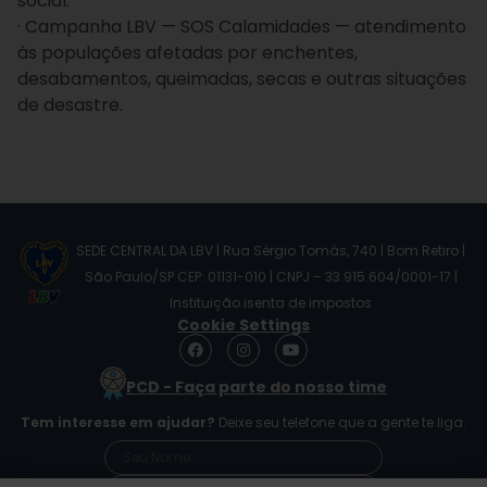
social.
· Campanha LBV — SOS Calamidades — atendimento
às populações afetadas por enchentes,
desabamentos, queimadas, secas e outras situações
de desastre.
SEDE CENTRAL DA LBV | Rua Sérgio Tomás, 740 | Bom Retiro |
São Paulo/SP CEP: 01131-010 | CNPJ – 33.915.604/0001-17 |
Instituição isenta de impostos
Cookie Settings
F
I
Y
a
n
o
c
s
u
PCD - Faça parte do nosso time
e
t
t
b
a
u
Tem interesse em ajudar?
Deixe seu telefone que a gente te liga.
o
g
b
o
r
e
k
a
m