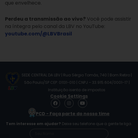
que envelhece.
Perdeu a transmissão ao vivo?
Você pode assistir
na íntegra pelo canal da LBV no YouTube:
youtube.com/@LBVBrasil
SEDE CENTRAL DA LBV | Rua Sérgio Tomás, 740 | Bom Retiro |
São Paulo/SP CEP: 01131-010 | CNPJ – 33.915.604/0001-17 |
Instituição isenta de impostos
Cookie Settings
F
I
Y
a
n
o
c
s
u
PCD - Faça parte do nosso time
e
t
t
b
a
u
Tem interesse em ajudar?
Deixe seu telefone que a gente te liga.
o
g
b
o
r
e
k
a