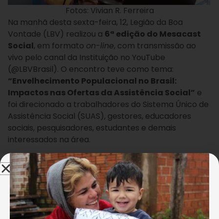
Fotos: Vivian R. Ferreira
Na manhã desta sexta-feira, 12, Legião da Boa
Vontade (LBV) realizou a
6ª edição do Mesacast
Social
, em formato
on-line
, com transmissão ao
vivo pelo canal da Instituição no YouTube
(@LBVBrasil). O encontro teve como tema:
“Envelhecimento Populacional no Brasil:
Impactos nas Ofertas da Assistência Social”
e
foi direcionado a trabalhadores do Sistema Único de
Assistência Social (SUAS), gestores, educadores
sociais, pesquisadores, estudantes e demais
interessados na área.
O debate partiu de uma realidade urgente: o Brasil
vive uma transição demográfica acelerada. Em 2030,
o país terá mais pessoas com 60 anos ou mais do
que crianças e adolescentes. Essa transformação, já
perceptível nos territórios, impõe novos desafios às