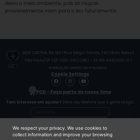
deixa o meio ambiente, pois as roupas
provavelmente iriam para o lixo futuramente.
SEDE CENTRAL DA LBV | Rua Sérgio Tomás, 740 | Bom Retiro |
São Paulo/SP CEP: 01131-010 | CNPJ – 33.915.604/0001-17 |
Instituição isenta de impostos
Cookie Settings
F
I
Y
a
n
o
c
s
u
PCD - Faça parte do nosso time
e
t
t
b
a
u
Tem interesse em ajudar?
Deixe seu telefone que a gente te liga.
o
g
b
o
r
e
k
a
m
We respect your privacy. We use cookies to
collect information and improve your browsing