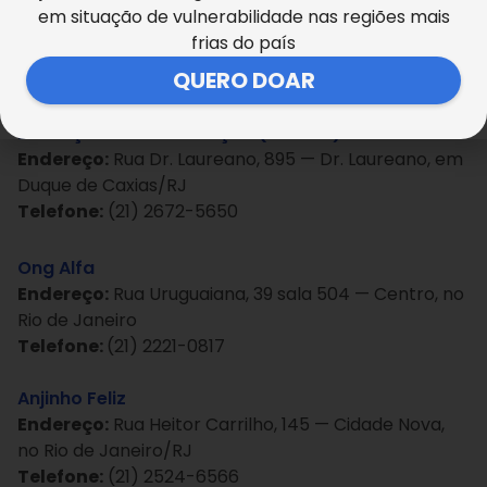
em situação de vulnerabilidade nas regiões mais
Rio de Janeiro/RJ
frias do país
Telefone:
(21) 2224-1941
QUERO DOAR
Fundação para o Desenvolvimento da Tecnologia,
Educação e Comunicação (Fundec)
Endereço:
Rua Dr. Laureano, 895 — Dr. Laureano, em
Duque de Caxias/RJ
Telefone:
(21) 2672-5650
Ong Alfa
Endereço:
Rua Uruguaiana, 39 sala 504 — Centro, no
Rio de Janeiro
Telefone:
(21) 2221-0817
Anjinho Feliz
Endereço:
Rua Heitor Carrilho, 145 — Cidade Nova,
no Rio de Janeiro/RJ
Telefone:
(21) 2524-6566