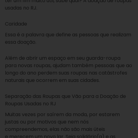
ter um fim muito útil, sabe qual? A doação de roupas
usadas no RJ.
Caridade
Essa é a palavra que define as pessoas que realizam
essa doação.
Além de abrir um espaço em seu guarda-roupa
para novas roupas, ajudam também pessoas que ao
longo do ano perdem suas roupas nas catástrofes
naturais que ocorrem em suas cidades.
Separação das Roupas que Vão para a Doação de
Roupas Usadas no RJ
Muitas vezes por saírem da moda, por estarem
justas ou por motivos que nem nós
compreendemos, elas não são mais úteis
e merecem um novo lar. Seja solidário(a) e as