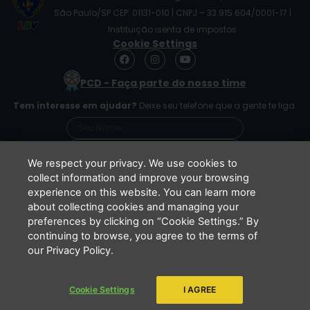
São Paulo/SP CEP: 01131-010 | CNPJ – 33.915.604/0001-17 |
Instituição isenta de impostos
Cookie Settings
F
I
Y
a
n
o
c
s
u
PCD - Faça parte do nosso time
e
t
t
b
a
u
Tem interesse em ajudar?
Deixe seu telefone que a gente te liga.
o
g
b
o
r
e
k
a
m
We respect your privacy. We use cookies to
collect information and improve your browsing
experience on this website. You can learn more
Li e concordo que minhas informações serão
about collecting cookies and managing your
tratadas de acordo com o
Aviso de Privacidade
preferences by clicking on “Cookie Settings.” By
da LBV
continuing to browse, you agree to the terms of
ENVIAR
our Privacy Policy.
Cookie Settings
I AGREE
Copyright 2026 - LBV - Legião da Boa Vontade. Todos os direitos
reservados.