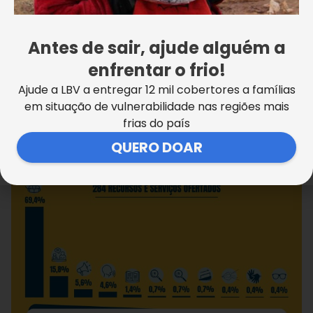
com relatório de profissionais como médicos,
psicólogos ou psicopedagogos.
Antes de sair, ajude alguém a
Na Creche e Educação Infantil, a intervenção
enfrentar o frio!
precoce é muito bem-vinda, sem a necessidade de
Ajude a LBV a entregar 12 mil cobertores a famílias
documentação médica, com o objetivo de estimular
em situação de vulnerabilidade nas regiões mais
habilidades essenciais para o desenvolvimento.
frias do país
QUERO DOAR