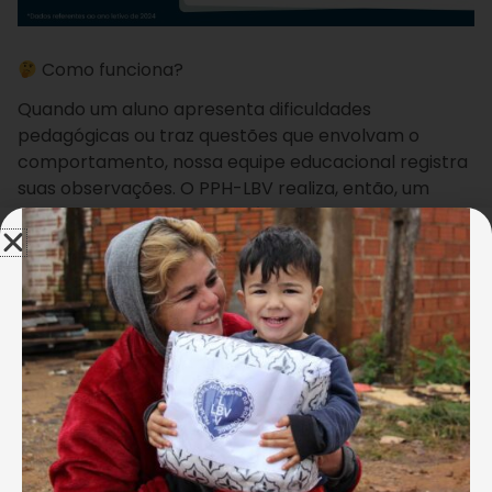
Como funciona?
Quando um aluno apresenta dificuldades
pedagógicas ou traz questões que envolvam o
comportamento, nossa equipe educacional registra
suas observações. O PPH-LBV realiza, então, um
acompanhamento mais próximo àquele aluno. Se
necessário, acionará a equipe multidisciplinar da
escola, a fim de analisarem, juntos, as situações
narradas e o encaminha para uma avaliação
externa, com profissionais que manterão contato
com a família e com a escola, durante todo o
processo.
Estudantes da Creche ao Ensino Médio
podem participar, desde que apresentem um
diagnóstico ou hipótese diagnóstica formal,