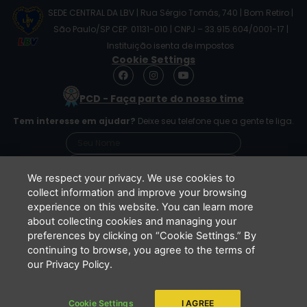
SEDE CENTRAL DA LBV | Rua Sérgio Tomás, 740 | Bom Retiro |
São Paulo/SP CEP: 01131-010 | CNPJ – 33.915.604/0001-17 |
Instituição isenta de impostos
Cookie Settings
F
I
Y
a
n
o
c
s
u
PCD - Faça parte do nosso time
e
t
t
b
a
u
Tem interesse em ajudar?
Deixe seu telefone que a gente te liga.
o
g
b
o
r
e
k
a
m
We respect your privacy. We use cookies to
collect information and improve your browsing
experience on this website. You can learn more
Li e concordo que minhas informações serão
about collecting cookies and managing your
tratadas de acordo com o
Aviso de Privacidade
preferences by clicking on “Cookie Settings.” By
da LBV
continuing to browse, you agree to the terms of
ENVIAR
our Privacy Policy.
Cookie Settings
I AGREE
Copyright 2026 - LBV - Legião da Boa Vontade. Todos os direitos