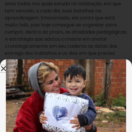
anos todos nos quais estuda na Instituição, em que
tem vencido, a cada dia, suas batalhas na
aprendizagem. Emocionada, ela conta que está
muito feliz, pois hoje consegue se organizar para
cumprir, dentro do prazo, as atividades pedagógicas.
A estratégia que adotou consiste em anotar
cronologicamente em seu caderno as datas das
entrega dos trabalhos e os dias em que precisa
estudar para as provas, o que tem lhe dado
autonomia e a percepção do que precisa ser
realizado.
Diego Ciusz
DESTAQUE NA IRLANDA E EM FESTIVAL DE
INOVAÇÃO NO BRASIL
Esse trabalho da LBV tem sido apreciado por
diversos segmentos, inclusive por representantes de