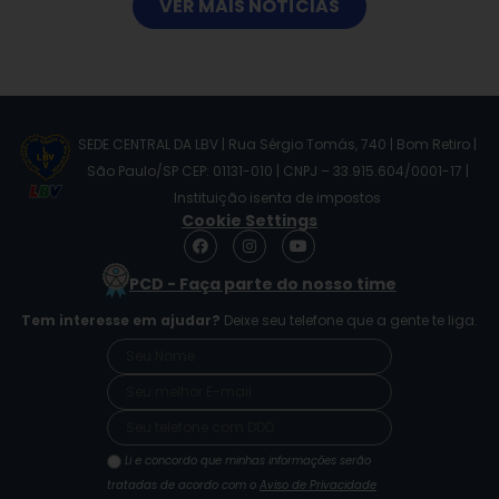
VER MAIS NOTÍCIAS
SEDE CENTRAL DA LBV | Rua Sérgio Tomás, 740 | Bom Retiro |
São Paulo/SP CEP: 01131-010 | CNPJ – 33.915.604/0001-17 |
Instituição isenta de impostos
Cookie Settings
F
I
Y
a
n
o
c
s
u
PCD - Faça parte do nosso time
e
t
t
b
a
u
Tem interesse em ajudar?
Deixe seu telefone que a gente te liga.
o
g
b
o
r
e
k
a
m
Li e concordo que minhas informações serão
tratadas de acordo com o
Aviso de Privacidade