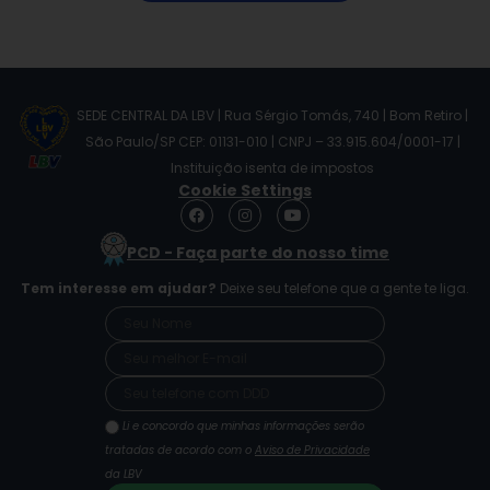
SEDE CENTRAL DA LBV | Rua Sérgio Tomás, 740 | Bom Retiro |
São Paulo/SP CEP: 01131-010 | CNPJ – 33.915.604/0001-17 |
Instituição isenta de impostos
Cookie Settings
F
I
Y
a
n
o
c
s
u
PCD - Faça parte do nosso time
e
t
t
b
a
u
Tem interesse em ajudar?
Deixe seu telefone que a gente te liga.
o
g
b
o
r
e
k
a
m
Li e concordo que minhas informações serão
tratadas de acordo com o
Aviso de Privacidade
da LBV