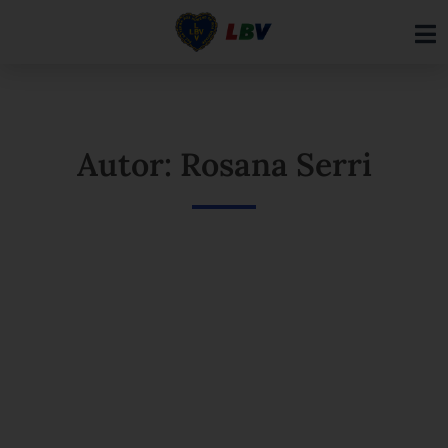
Ir
para
o
conteúdo
Autor: Rosana Serri