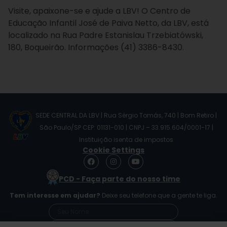
Visite, apaixone-se e ajude a LBV! O Centro de
Educação Infantil José de Paiva Netto, da LBV, está
localizado na Rua Padre Estanislau Trzebiatówski,
180, Boqueirão. Informações (41) 3386-8430.
SEDE CENTRAL DA LBV | Rua Sérgio Tomás, 740 | Bom Retiro |
São Paulo/SP CEP: 01131-010 | CNPJ – 33.915.604/0001-17 |
Instituição isenta de impostos
Cookie Settings
F
I
Y
a
n
o
c
s
u
PCD - Faça parte do nosso time
e
t
t
b
a
u
Tem interesse em ajudar?
Deixe seu telefone que a gente te liga.
o
g
b
o
r
e
k
a
m