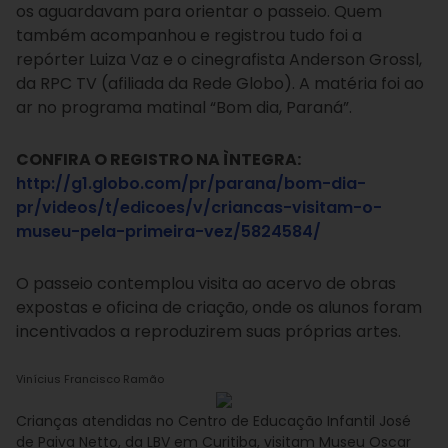
os aguardavam para orientar o passeio. Quem
também acompanhou e registrou tudo foi a
repórter Luiza Vaz e o cinegrafista Anderson Grossl,
da RPC TV (afiliada da Rede Globo). A matéria foi ao
ar no programa matinal “Bom dia, Paraná”.
CONFIRA O REGISTRO NA ÌNTEGRA:
http://g1.globo.com/pr/parana/bom-dia-
pr/videos/t/edicoes/v/criancas-visitam-o-
museu-pela-primeira-vez/5824584/
O passeio contemplou visita ao acervo de obras
expostas e oficina de criação, onde os alunos foram
incentivados a reproduzirem suas próprias artes.
Vinícius Francisco Ramão
Crianças atendidas no Centro de Educação Infantil José
de Paiva Netto, da LBV em Curitiba, visitam Museu Oscar