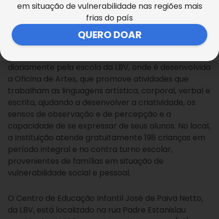
em situação de vulnerabilidade nas regiões mais
frias do país
QUERO DOAR
A iniciativa complementa o trabalho realizado
diariamente pela escola da LBV, onde é desenvolvida
a Oficina de Artes, que promove atividades que
trabalham as linguagens artística, corporal, verbal e
escrita, ajudando a desenvolver a criatividade, os
sensos de observação e de percepção e a
capacidade de se expressar de seus alunos. No local,
a Instituição atende gratuitamente 198 crianças em
período integral e no contra turno escolar,
provenientes de famílias em situação de
vulnerabilidade social e pessoal.
O Centro de Educação Infantil José de Paiva Netto,
da LBV, está localizado na rua Padre Estanislau