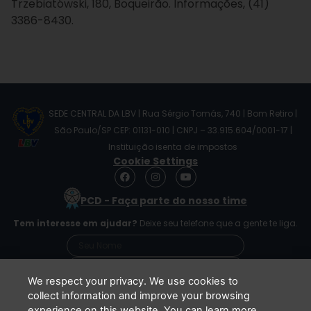
Trzebiatówski, 180, Boqueirão. Informações, (41)
3386-8430.
SEDE CENTRAL DA LBV | Rua Sérgio Tomás, 740 | Bom Retiro |
São Paulo/SP CEP: 01131-010 | CNPJ – 33.915.604/0001-17 |
Instituição isenta de impostos
Cookie Settings
F
I
Y
a
n
o
c
s
u
PCD - Faça parte do nosso time
e
t
t
b
a
u
Tem interesse em ajudar?
Deixe seu telefone que a gente te liga.
o
g
b
o
r
e
k
a
m
We respect your privacy. We use cookies to
collect information and improve your browsing
experience on this website. You can learn more
Li e concordo que minhas informações serão