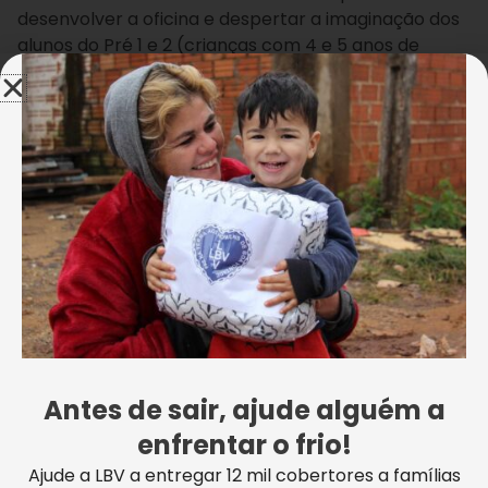
desenvolver a oficina e despertar a imaginação dos
alunos do Pré 1 e 2 (crianças com 4 e 5 anos de
idade). Elvo também aproveitou para compartilhar
suas experiências e momentos marcantes de sua
trajetória. Ao final, os meninos e meninas atendidos
pela escola da LBV farão uma exibição das artes
desenvolvidas por eles próprios, com a ajuda do
escultor.
Vinícius Francisco Ramão
Antes de sair, ajude alguém a
enfrentar o frio!
Ajude a LBV a entregar 12 mil cobertores a famílias