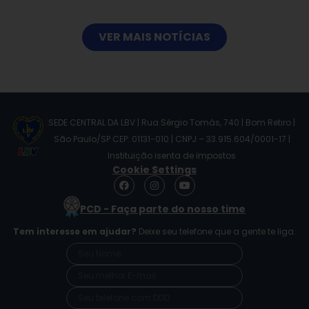
VER MAIS NOTÍCIAS
SEDE CENTRAL DA LBV | Rua Sérgio Tomás, 740 | Bom Retiro |
São Paulo/SP CEP: 01131-010 | CNPJ – 33.915.604/0001-17 |
Instituição isenta de impostos
Cookie Settings
F
I
Y
a
n
o
c
s
u
PCD - Faça parte do nosso time
e
t
t
b
a
u
Tem interesse em ajudar?
Deixe seu telefone que a gente te liga.
o
g
b
o
r
e
k
a
m