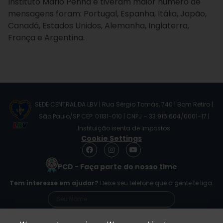
Instituto Mário Penna e tiveram maior número de
mensagens foram: Portugal, Espanha, Itália, Japão,
Canadá, Estados Unidos, Alemanha, Inglaterra,
França e Argentina.
SEDE CENTRAL DA LBV | Rua Sérgio Tomás, 740 | Bom Retiro |
São Paulo/SP CEP: 01131-010 | CNPJ – 33.915.604/0001-17 |
Instituição isenta de impostos
Cookie Settings
F
I
Y
a
n
o
c
s
u
PCD - Faça parte do nosso time
e
t
t
b
a
u
Tem interesse em ajudar?
Deixe seu telefone que a gente te liga.
o
g
b
o
r
e
k
a
m