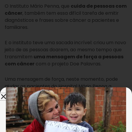
O Instituto Mário Penna, que
cuida de pessoas com
câncer
, também tem essa difícil tarefa de emitir
diagnósticos e frases sobre câncer a pacientes e
familiares.
E o instituto teve uma sacada incrível: criou um novo
jeito de as pessoas doarem, ao mesmo tempo que
transmitem
uma mensagem de força a pessoas
com câncer
com o projeto Doe Palavras.
Uma mensagem de força, neste momento, pode
ajudar os pacientes do Hospital Mário Penna a
acreditarem cada vez mais que a cura é possível.
Assim, eles seguem mais fortes para a recuperação.
Doe Palavras: a participação da sociedade
Arte: Elias Paulo