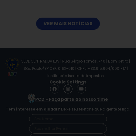
VER MAIS NOTÍCIAS
SEDE CENTRAL DA LBV | Rua Sérgio Tomás, 740 | Bom Retiro |
São Paulo/SP CEP: 01131-010 | CNPJ – 33.915.604/0001-17 |
Instituição isenta de impostos
Cookie Settings
F
I
Y
a
n
o
c
s
u
PCD - Faça parte do nosso time
e
t
t
b
a
u
Tem interesse em ajudar?
Deixe seu telefone que a gente te liga.
o
g
b
o
r
e
k
a
m