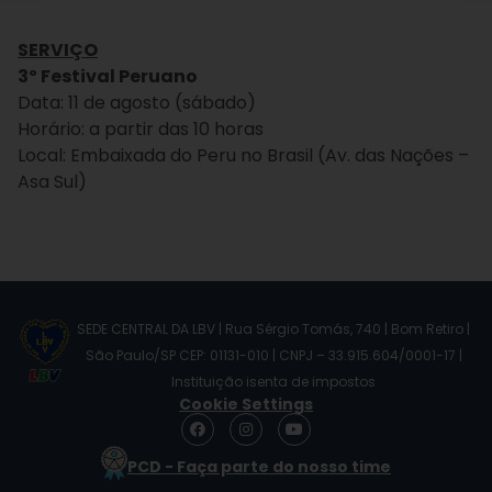
SERVIÇO
3º Festival Peruano
Data: 11 de agosto (sábado)
Horário: a partir das 10 horas
Local: Embaixada do Peru no Brasil (Av. das Nações –
Asa Sul)
SEDE CENTRAL DA LBV | Rua Sérgio Tomás, 740 | Bom Retiro |
São Paulo/SP CEP: 01131-010 | CNPJ – 33.915.604/0001-17 |
Instituição isenta de impostos
Cookie Settings
F
I
Y
a
n
o
c
s
u
PCD - Faça parte do nosso time
e
t
t
b
a
u