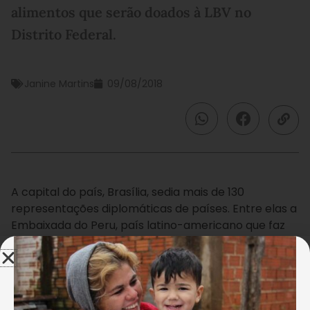
alimentos que serão doados à LBV no
Distrito Federal.
Janine Martins
09/08/2018
A capital do país, Brasília, sedia mais de 130
representações diplomáticas de países. Entre elas a
Embaixada do Peru, país latino-americano que faz
divisa com os Estados brasileiros do Amazonas e do
Acre, e que, no próximo sábado, 11, realizará a 3ª
edição do Festival Peruano para divulgar sua
gastronomia e cultura como forma de incentivar o
turismo.