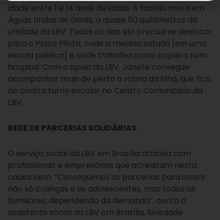
idade entre 1 e 14 anos de idade. A família mora em
Águas Lindas de Goiás, a quase 50 quilômetros da
unidade da LBV. Todos os dias ela precisa se deslocar
para o Plano Piloto, onde a menina estuda [em uma
escola pública] e onde trabalha como copeira num
hospital. Com o apoio da LBV, Janete consegue
acompanhar mais de perto a rotina da filha, que fica
no contra turno escolar no Centro Comunitário da
LBV.
REDE DE PARCERIAS SOLIDÁRIAS
O serviço social da LBV em Brasília articula com
profissionais e empresários que acreditam nesta
causa bem. “Conseguimos as parcerias para inserir
não só crianças e os adolescentes, mas todos os
familiares, dependendo da demanda”, conta a
assistente social da LBV em Brasília, Soledade