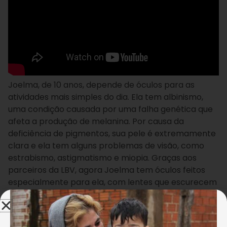
Joelma, de 10 anos, depende de óculos para as
atividades mais simples do dia. Ela tem albinismo,
uma condição causada por uma falha genética que
afeta a produção de melanina. Por causa da
deficiência de pigmentos, sua pele é extremamente
clara e ela tem alguns problemas de visão, como
estrabismo, astigmatismo e miopia. Graças aos
parceiros da LBV, agora Joelma tem óculos feitos
especialmente para ela, com lentes que escurecem
no sol e que permitem um dia a dia mais confortável.
“Antes, quando estava sem óculos, não dava para eu