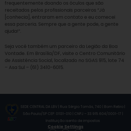
frequentemente doando os óculos que são
receitados pelos profissionais parceiros “Já
[conhecia], entraram em contato e eu comecei
essa parceria. Sempre que a gente pode, a gente
ajuda!”.
Seja você também um parceiro da Legião da Boa
Vontade. Em Brasília/DF, visite o Centro Comunitário
de Assistência Social, localizado no SGAS 915, lote 74
– Asa Sul – (61) 3410-6015.
SEDE CENTRAL DA LBV | Rua Sérgio Tomás, 740 | Bom Retiro |
São Paulo/SP CEP: 01131-010 | CNPJ – 33.915.604/0001-17 |
Instituição isenta de impostos
Cookie Settings