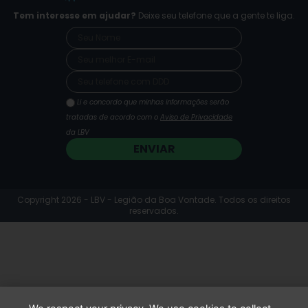
b
a
u
Tem interesse em ajudar?
Deixe seu telefone que a gente te liga.
o
g
b
o
r
e
k
a
m
Li e concordo que minhas informações serão
tratadas de acordo com o
Aviso de Privacidade
da LBV
ENVIAR
Copyright 2026 - LBV - Legião da Boa Vontade. Todos os direitos
reservados.