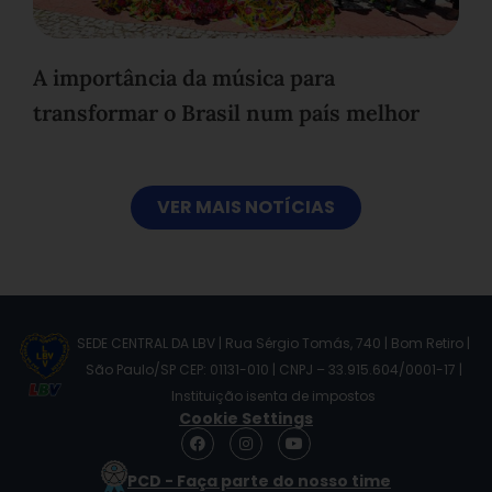
A importância da música para
transformar o Brasil num país melhor
VER MAIS NOTÍCIAS
SEDE CENTRAL DA LBV | Rua Sérgio Tomás, 740 | Bom Retiro |
São Paulo/SP CEP: 01131-010 | CNPJ – 33.915.604/0001-17 |
Instituição isenta de impostos
Cookie Settings
F
I
Y
a
n
o
c
s
u
PCD - Faça parte do nosso time
e
t
t