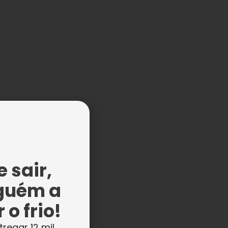
 sair,
guém a
s
 o frio!
tregar 12 mil