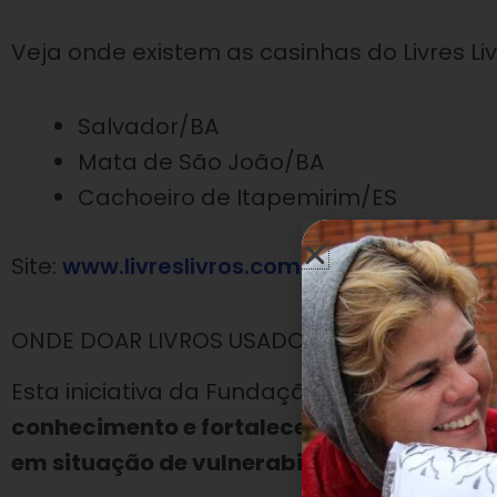
Veja onde existem as casinhas do Livres Liv
Salvador/BA
Mata de São João/BA
Cachoeiro de Itapemirim/ES
Site:
www.livreslivros.com
ONDE DOAR LIVROS USADOS #2 – Banco de L
Esta iniciativa da Fundação Gaúcha dos Ba
conhecimento e fortalecer o acesso à lite
em situação de vulnerabilidade
.