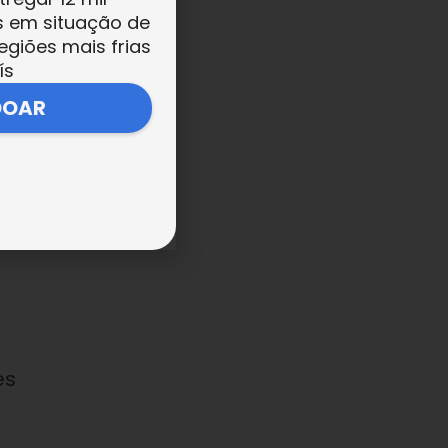
s em situação de
o
egiões mais frias
ís
DOAR
es