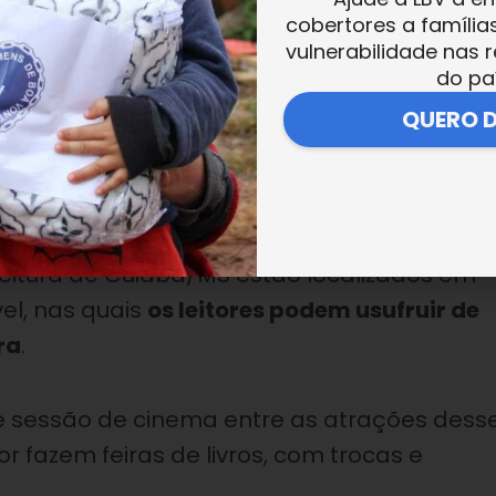
cobertores a família
 higieniza-os e faz a entrega a entidades d
vulnerabilidade nas r
do pa
QUERO 
Banco-de-Livros/pt/Inicial
as Saber com Sabor
feitura de Cuiabá/MS estão localizados em
el, nas quais
os leitores podem usufruir de
ra
.
o e sessão de cinema entre as atrações dess
r fazem feiras de livros, com trocas e