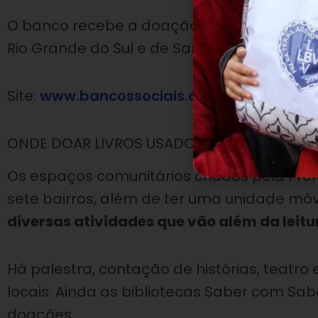
O banco recebe a doação de livros usados,
Rio Grande do Sul e de Santa Catarina.
Site:
www.bancossociais.org.br/Hotsite/37/
ONDE DOAR LIVROS USADOS #3 – Bibliotec
Os espaços comunitários criados pela Pre
sete bairros, além de ter uma unidade móv
diversas atividades que vão além da leitu
Há palestra, contação de histórias, teatr
locais. Ainda as bibliotecas Saber com Sabo
doações.