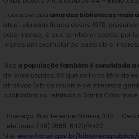
ONDE DOAR LIVROS USADOS #4 – Biblioteca 
É considerada
uma das bibliotecas mais a
atual, ela está fixada desde 1979, preserv
catarinense, já que também recebe, por lei
menos um exemplar de cada obra impres
Mas
a população também é convidada a c
de livros usados. Só que os livros têm de
atrativos (obras atuais e de interesse geral, 
publicados ou relativos a Santa Catarina e
Endereço: Rua Tenente Silveira, 343 — Cent
Telefones: (48) 3665-6420/6422
Site:
www.fcc.sc.gov.br/bibliotecapublica/