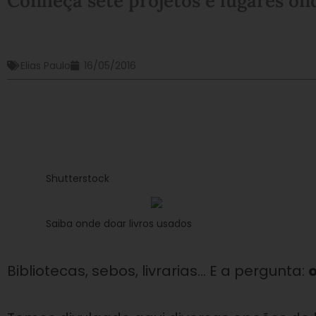
Conheça sete projetos e lugares on
Elias Paulo
16/05/2016
Shutterstock
Saiba onde doar livros usados
Bibliotecas, sebos, livrarias… E a pergunta:
o