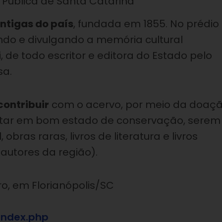
Pública de Santa Catarina
ntigas do país
, fundada em 1855. No prédio
ando e divulgando a memória cultural
, de todo escritor e editora do Estado pelo
sa.
ontribuir
com o acervo, por meio da doaç
 estar em bom estado de conservação, serem
obras raras, livros de literatura e livros
 autores da região).
ro, em Florianópolis/SC
index.php