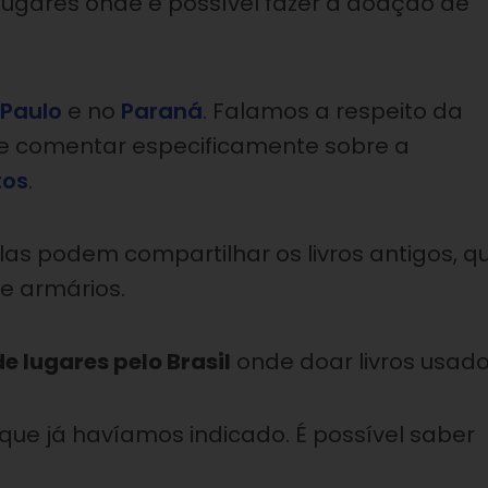
lugares onde é possível fazer a doação de
 Paulo
e no
Paraná
. Falamos a respeito da
de comentar especificamente sobre a
tos
.
s podem compartilhar os livros antigos, q
e armários.
 lugares pelo Brasil
onde doar livros usado
 que já havíamos indicado. É possível saber