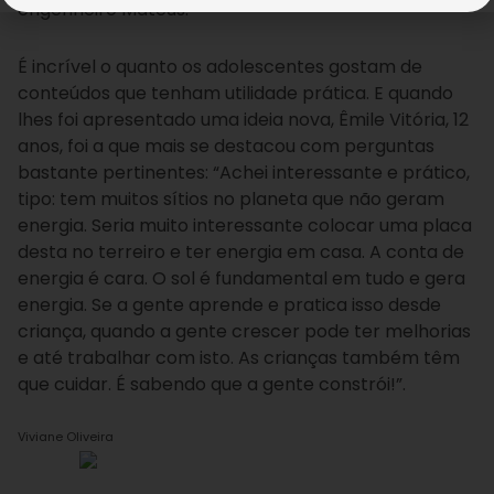
engenheiro Mateus.
É incrível o quanto os adolescentes gostam de
conteúdos que tenham utilidade prática. E quando
lhes foi apresentado uma ideia nova, Êmile Vitória, 12
anos, foi a que mais se destacou com perguntas
bastante pertinentes: “Achei interessante e prático,
tipo: tem muitos sítios no planeta que não geram
energia. Seria muito interessante colocar uma placa
desta no terreiro e ter energia em casa. A conta de
energia é cara. O sol é fundamental em tudo e gera
energia. Se a gente aprende e pratica isso desde
criança, quando a gente crescer pode ter melhorias
e até trabalhar com isto. As crianças também têm
que cuidar. É sabendo que a gente constrói!”.
Viviane Oliveira