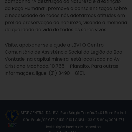
campanha “A destruição da Natureza é a extinção
da Raça Humana”, promove a conscientização sobre
a necessidade de todos nós adotarmos atitudes em
prol da preservação da natureza, visando a melhoria
da qualidade de vida de todos os seres vivos.
Visite, apaixone-se e ajude a LBV! O Centro
Comunitário de Assistência Social da Legião da Boa
Vontade, na capital mineira, está localizado na Av.
Cristiano Machado, 10.765 – Planalto. Para outras
informações, ligue: (31) 3490 – 8101.
SEDE CENTRAL DA LBV | Rua Sérgio Tomás, 740 | Bom Retiro |
São Paulo/SP CEP: 01131-010 | CNPJ – 33.915.604/0001-17 |
Instituição isenta de impostos