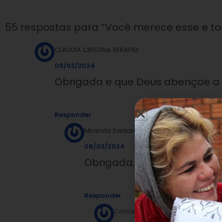
55 respostas para “Você merece esse e tod
CLAUDIA CRISTINA SERAFIM
08/03/2024
Obrigada e que Deus abençoe a 
Responder
Miranda Santana
08/03/2024
Obrigada, que Deus nos pr
Responder
Conceicao