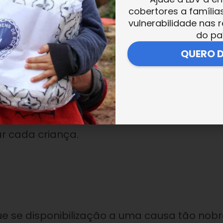
cobertores a família
 resiliência e sucesso para todas nós
vulnerabilidade nas r
do pa
QUERO 
! Agradeço a Deus por me dar o previlegi
r cada criança.
 se disponibilização a uma causa tão nobr