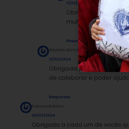
11/03/2024
Obrigada, saúde, paz,
mulheres!
Responder
WILLIANA SILVA NASCIMENTO ROCHA
13/03/2024
Obrigada pela homenagem!!
de colaborar e poder ajuda
Responder
Francine Batiston
08/03/2024
Obrigada a cada um de vocês que