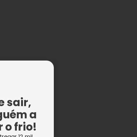
 sair,
guém a
 o frio!
tregar 12 mil