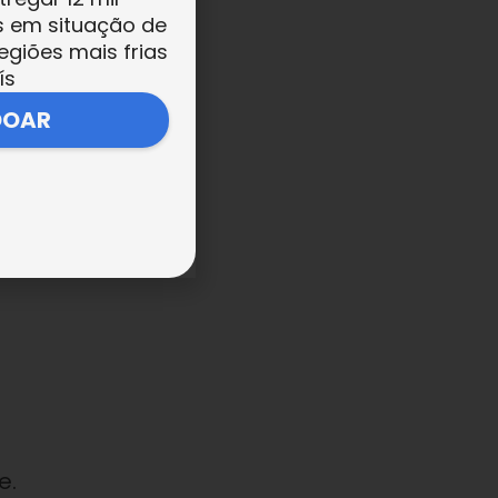
s em situação de
egiões mais frias
ís
DOAR
o
e.