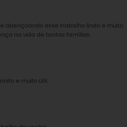
ue abençoando esse trabalho lindo e muito
ença na vida de tantas famílias.
ito e muito útil.
balho de vocês!