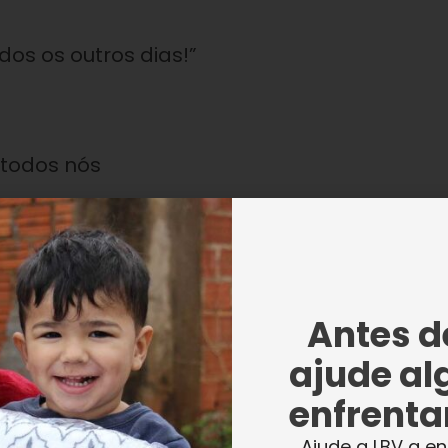
os os outros dias!”
todos nós
Antes de
oteja e conceda- nos muita saúde e paz!
ajude al
enfrentar
Ajude a LBV a en