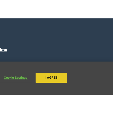
time
ENVIAR
Cookie Settings
I AGREE
s.