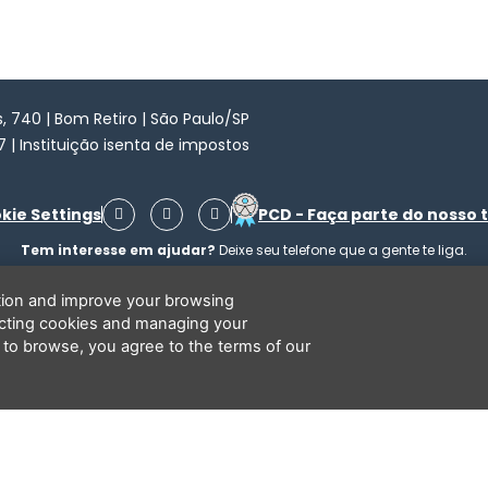
 740 | Bom Retiro | São Paulo/SP
7 | Instituição isenta de impostos
F
I
Y
kie Settings
PCD - Faça parte do nosso 
a
n
o
c
s
u
Tem interesse em ajudar?
Deixe seu telefone que a gente te liga.
e
t
t
b
a
u
o
g
b
ation and improve your browsing
o
r
e
ecting cookies and managing your
k
a
Li e concordo que minhas informações serão tratadas de acordo com o
Aviso de Privacidade
da LBV
m
 to browse, you agree to the terms of our
opyright 2026 - LBV - Legião da Boa Vontade. Todos os direitos reservado