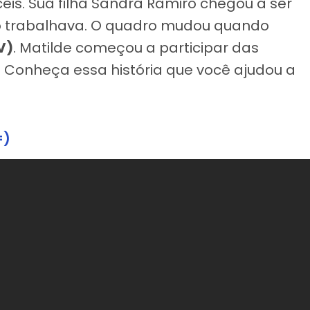
eis. Sua filha Sandra Ramiro chegou a ser
o trabalhava. O quadro mudou quando
V)
. Matilde começou a participar das
. Conheça essa história que você ajudou a
=)