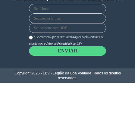
o
g
b
o
r
e
k
a
m
Li e concordo que minhas informações serão tratadas de
acordo com o
Aviso de Privacidade
da LBV
ENVIAR
Copyright 2026 - LBV - Legião da Boa Vontade. Todos os direitos
reservados.