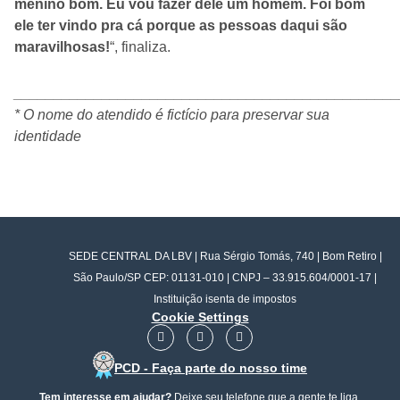
menino bom. Eu vou fazer dele um homem. Foi bom
ele ter vindo pra cá porque as pessoas daqui são
maravilhosas!
“, finaliza.
________________________________________________
* O nome do atendido é fictício para preservar sua
identidade
SEDE CENTRAL DA LBV | Rua Sérgio Tomás, 740 | Bom Retiro |
São Paulo/SP CEP: 01131-010 | CNPJ – 33.915.604/0001-17 |
Instituição isenta de impostos
Cookie Settings
F
I
Y
a
n
o
c
s
u
PCD - Faça parte do nosso time
e
t
t
b
a
u
Tem interesse em ajudar?
Deixe seu telefone que a gente te liga.