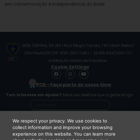
em comemoração à Independência do Brasil.
SEDE CENTRAL DA LBV | Rua Sérgio Tomás, 740 | Bom Retiro |
São Paulo/SP CEP: 01131-010 | CNPJ – 33.915.604/0001-17 |
Instituição isenta de impostos
Cookie Settings
F
I
Y
a
n
o
c
s
u
PCD - Faça parte do nosso time
e
t
t
b
a
u
Tem interesse em ajudar?
Deixe seu telefone que a gente te liga.
o
g
b
o
r
e
k
a
m
We respect your privacy. We use cookies to
collect information and improve your browsing
experience on this website. You can learn more
Li e concordo que minhas informações serão