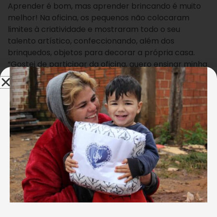
Aprender é bom, mas aprender brincando é muito
melhor! Na oficina, os pequenos não colocaram
limites à criatividade e mostraram todo o seu
talento artístico, confeccionando, além dos
brinquedos, objetos para decorar a própria casa.
“Gostei de participar da oficina, quero ensinar minha
mãe a fazer um puff para que ela possa ter uma
outra fonte de renda”, disse Marlon, de 13 anos.
“Estou muito feliz em estar com vocês da LBV, as
crianças interagem bem e se interessam em
participar da atividade.
Acompanhava à
distância as realizações da Entidade, mas
quando a gente vem visitar o olhar se amplia
. A
LBV está de parabéns por todo seu trabalho”,
completou a artesã.
+