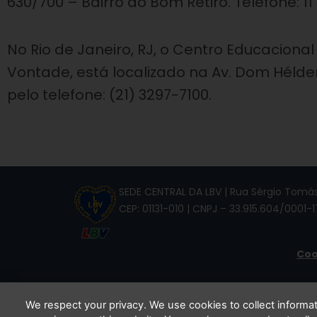
630/700 – Bairro do Bom Retiro. Telefone: 1
No Rio de Janeiro, RJ, o Centro Educaciona
Vontade, está localizado na Av. Dom Hélde
pelo telefone: (21) 3297-7100.
SEDE CENTRAL DA LBV | Rua Sérgio Tomás,
CEP: 01131-010 | CNPJ – 33.915.604/0001-1
Coo
We respect your privacy. We use cookies to collect inform