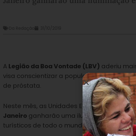
Janeiro ganharão uma iluminação es
Da Redação
31/10/2019
A
Legião da Boa Vontade (LBV)
aderiu ma
visa conscientizar a população quanto à 
de próstata.
Neste mês, as Unidades Educacionais da 
Janeiro
ganharão uma iluminação especial
turísticos de todo o mundo também estão