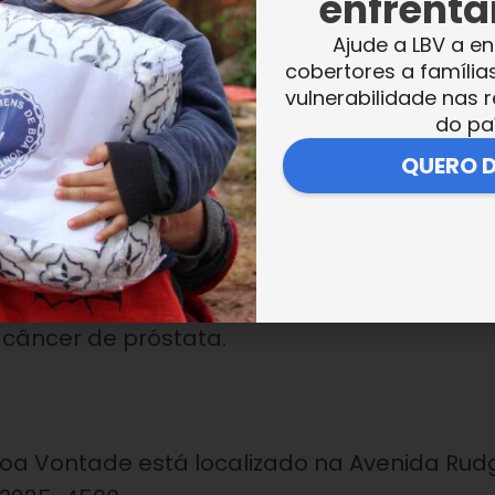
enfrentar
Ajude a LBV a en
cobertores a família
 da campanha internacional), a LBV realizará
vulnerabilidade nas r
ões de conscientização aos estudantes, pai
do pa
QUERO 
a Vida, a campanha
Novembro Azul
tem o apo
enta a população masculina a cuidar melhor 
 consultas médicas regulares. O objetivo é
câncer de próstata.
Boa Vontade está localizado na Avenida Rud