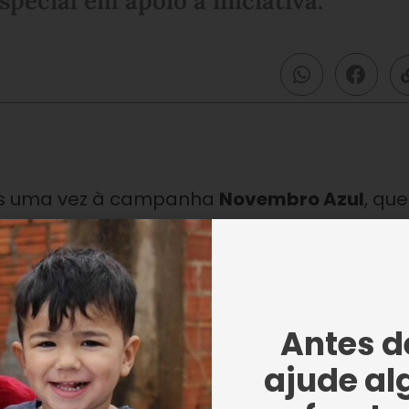
pecial em apoio à iniciativa.
is uma vez à campanha
Novembro Azul
, que
importância do diagnóstico precoce do cânc
Entidade nas cidades de
São Paulo
e do
Rio 
Antes de
 em apoio à iniciativa. Monumentos e pont
ajude al
 participando da campanha.