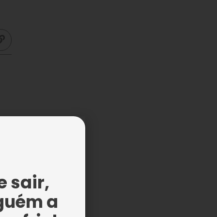
er
de
 sair,
os
guém a