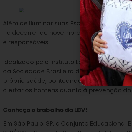
Além de iluminar suas Escolas de azul (cor
no decorrer de novembro, uma série de aç
e responsáveis.
Idealizado pelo Instituto Lado a Lado pel
da Sociedade Brasileira de Urologia e ori
própria saúde, pontuando a importância de
alertar os homens quanto à prevenção do 
Conheça o trabalho da LBV!
Em São Paulo, SP, o Conjunto Educacional 