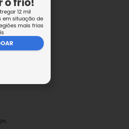
 o frio!
tregar 12 mil
s em situação de
,
egiões mais frias
s
ís
DOAR
io
da
ge,