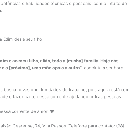
etências e habilidades técnicas e pessoais, com o intuito de
.
 Edimildes e seu filho
m e ao meu filho, aliás, toda a [minha] família. Hoje nós
o o [próximo], uma mão apoia a outra”
, concluiu a senhora
s busca novas oportunidades de trabalho, pois agora está com
idade e fazer parte dessa corrente ajudando outras pessoas.
nessa corrente de amor. ♥
Paixão Cearense, 74, Vila Passos. Telefone para contato: (98)