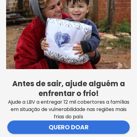
Globo, em Itabuna/BA.
Antes de sair, ajude alguém a
AJUDE UMA FAMÍLIA NESTE NATAL
enfrentar o frio!
Ainda dá tempo de você fazer a sua doação.
Ajude a LBV a entregar 12 mil cobertores a famílias
Entregaremos em todo o Brasil mais de 40 mil
em situação de vulnerabilidade nas regiões mais
cestas, que vão ajudar a amenizar a fome de mais de
frias do país
200 mil pessoas somente neste mês de dezembro.
QUERO DOAR
QUERO AJUDAR