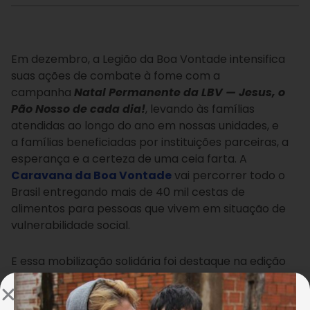
Em dezembro, a Legião da Boa Vontade intensifica
suas ações de combate à fome com a
campanha
Natal Permanente da LBV — Jesus, o
Pão Nosso de cada dia!
, levando às famílias
atendidas ao longo do ano em nossas unidades, e
a famílias beneficiadas por instituições parceiras, a
esperança e a certeza de uma ceia farta. A
Caravana da Boa Vontade
vai percorrer todo o
Brasil entregando mais de 40 mil cestas de
alimentos para pessoas que vivem em situação de
vulnerabilidade social.
E essa mobilização solidária foi destaque na edição
da última quarta-feira, 13 de novembro, do
telejornal
BATV
, da TV Santa Cruz, filiada da Rede