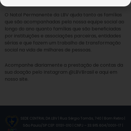
O Natal Permanente da LBV ajuda tanto as famílias
que são acompanhadas pela nossa equipe social ao
longo do ano quanto famílias que são beneficiadas
por instituições e associações parceiras, entidades
sérias e que fazem um trabalho de transformação
social na vida de milhares de pessoas.
Acompanhe diariamente a prestação de contas da
sua doação pelo Instagram @LBVBrasil e aqui em
nosso site.
SEDE CENTRAL DA LBV | Rua Sérgio Tomás, 740 | Bom Retiro |
São Paulo/SP CEP: 01131-010 | CNPJ – 33.915.604/0001-17 |