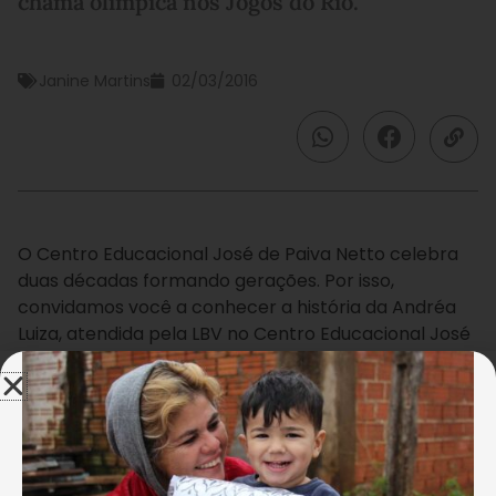
chama olímpica nos Jogos do Rio.
Janine Martins
02/03/2016
O Centro Educacional José de Paiva Netto celebra
duas décadas formando gerações. Por isso,
convidamos você a conhecer a história da Andréa
Luiza, atendida pela LBV no Centro Educacional José
de Paiva Netto, na capital fluminense. Ela conta o
que aprendeu na Escola da LBV, e após ter toda a
sua formação na Instituição, foi selecionada para
carregar a Tocha Olímpica nos Jogos do Rio, em
2016.