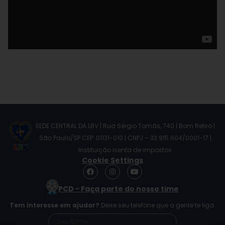
SEDE CENTRAL DA LBV | Rua Sérgio Tomás, 740 | Bom Retiro |
São Paulo/SP CEP: 01131-010 | CNPJ – 33.915.604/0001-17 |
Instituição isenta de impostos
Cookie Settings
F
I
Y
a
n
o
c
s
u
PCD - Faça parte do nosso time
e
t
t
b
a
u
Tem interesse em ajudar?
Deixe seu telefone que a gente te liga.
o
g
b
o
r
e
k
a